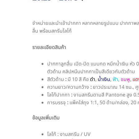
จำหน่ายและนำเข้าปากกา หลากหลายรูปแบบ ปากกาพ
ลื่น
พร้อมสกรีนโลโก้
รายละเอียดสินค้า
ปากกาลูกลื่น เปิด-ปิด แบบกด หมึกน้ำเงิน หั
ตัวด้าม คลิปหนีบปากกาเป็นสีเดียวกับตัวด้าม
สีตัวด้าม
:
มี 10 สี คือ
ดำ
,
น้ำเงิน
,
ฟ้า
,
ชมพู
,
แด
ความยาว/ความกว้าง
:
ยาวประมาณ 14 ซม., ศูน
โลโก้ปากกา
:
งานสกรีนตามสี Pantone
สูง 0
การบรรจุ
:
แพ็คใส่ถุง 1:1, 50 ด้าม/กล่อง, 20 
ข้อมูลเพิ่มเติม
โลโก้ : งานสกรีน / UV