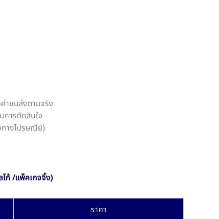
ดค่าขนส่งตามจริง
นการตัดสินใจ
ส่งทางไปรษณีย์)
โก้ /แพ็คเกจจิ้ง)
ราคา