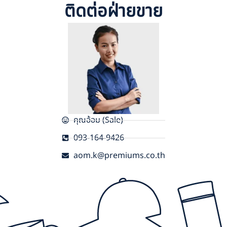
ติดต่อฝ่ายขาย
คุณอ้อม (Sale)
093-164-9426
aom.k@premiums.co.th