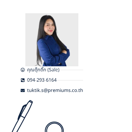
คุณตุ๊กติ๊ก (Sale)
094-293-6164
tuktik.s@premiums.co.th