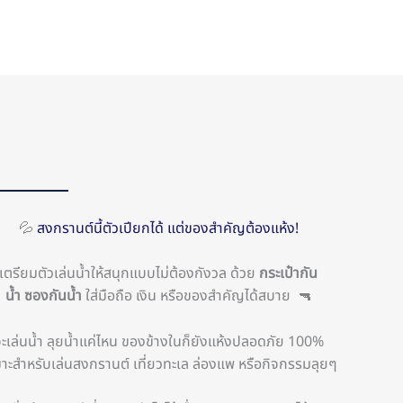
💦
สงกรานต์นี้ตัวเปียกได้ แต่ของสำคัญต้องแห้ง!
เตรียมตัวเล่นน้ำให้สนุกแบบไม่ต้องกังวล ด้วย
กระเป๋ากัน
น้ำ
ซองกันน้ำ
ใส่มือถือ เงิน หรือของสำคัญได้สบาย 🔫
ะเล่นน้ำ ลุยน้ำแค่ไหน ของข้างในก็ยังแห้งปลอดภัย 100%
าะสำหรับเล่นสงกรานต์ เที่ยวทะเล ล่องแพ หรือกิจกรรมลุยๆ