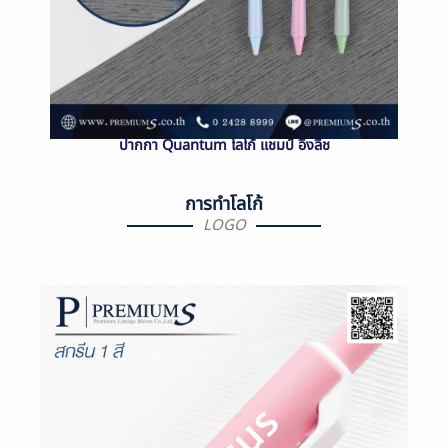
ปากกา Quantum โลโก้ แชมป์ อิงลิช
การทำโลโก้
LOGO