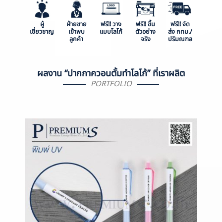
ผู้
ฝ่ายขาย
ฟรี!! วาง
ฟรี!! ขึ้น
ฟรี!! จัด
เชี่ยวชาญ
เข้าพบ
แบบโลโก้
ตัวอย่าง
ส่ง กทม./
ลูกค้า
จริง
ปริมณฑล
ผลงาน “ปากกาควอนตั้มทำโลโก้” ที่เราผลิต
PORTFOLIO