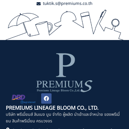
tuktik.s@premiums.co.th
F
a
c
PREMIUMS LINEAGE BLOOM CO., LTD.
e
บริษัท พรีเมี่ยมส์ ลินเนจ บูม จำกัด ผู้ผลิต นำเข้าและจำหน่าย ของพรีเมี่
b
o
ยม สินค้าพรีเมี่ยม ครบวงจร
o