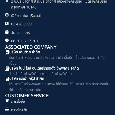
2 ซ.ประชาอุทิศ 9 ถ.ประชาอุทิศ แขวงราษฎร์บูรณะ เขตราษฎร์บูรณะ
k
กรุงเทพฯ 10140
@PremiumS.co.th
02 428 8999
จันทร์ – ศุกร์
08.30 น.- 17.30 น.
ASSOCIATED COMPANY
บริษัท เดินด้าย จำกัด
รับผลิต-จำหน่าย งานเย็บผ้า กระเป๋าผ้า เสื้อยืด เสื้อโปโล หมอน ผ้ากัน
เปื้อน
บริษัท ไนน์ ไนล์ อินเตอร์เทรดดิ้ง ซัพพลาย จำกัด
จำหน่ายสินค้าพรีเมี่ยม ขายส่งสินค้าพรีเมี่ยม
บริษัท เอซร่า กรุ๊ป จำกัด
ให้บริการในเรื่องของการเดินทาง ให้คำแนะนำในการยื่นวีซ่า บริการรับยื่น
วีซ่า รถรับ-ส่งสนามบิน
CUSTOMER SERVICE
การสั่งซื้อ
การชำระเงิน