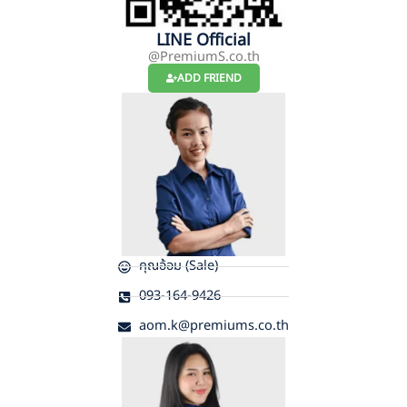
LINE Official
@PremiumS.co.th
ADD FRIEND
คุณอ้อม (Sale)
093-164-9426
aom.k@premiums.co.th