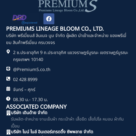
F
a
c
PREMIUMS LINEAGE BLOOM CO., LTD.
e
บริษัท พรีเมี่ยมส์ ลินเนจ บูม จำกัด ผู้ผลิต นำเข้าและจำหน่าย ของพรีเมี่
b
o
ยม สินค้าพรีเมี่ยม ครบวงจร
o
2 ซ.ประชาอุทิศ 9 ถ.ประชาอุทิศ แขวงราษฎร์บูรณะ เขตราษฎร์บูรณะ
k
กรุงเทพฯ 10140
@PremiumS.co.th
02 428 8999
จันทร์ – ศุกร์
08.30 น.- 17.30 น.
ASSOCIATED COMPANY
บริษัท เดินด้าย จำกัด
รับผลิต-จำหน่าย งานเย็บผ้า กระเป๋าผ้า เสื้อยืด เสื้อโปโล หมอน ผ้ากัน
เปื้อน
บริษัท ไนน์ ไนล์ อินเตอร์เทรดดิ้ง ซัพพลาย จำกัด