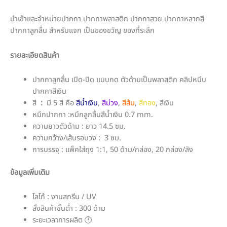
นำเข้าและจำหน่ายปากกา ปากกาพลาสติก ปากกาสวย ปากกาหลากสี
ปากกาลูกลื่น สำหรับแจก เป็นของขวัญ ของที่ระลึก
รายละเอียดสินค้า
ปากกาลูกลื่น เปิด-ปิด แบบกด ตัวด้ามเป็นพลาสติก คลิปหนีบ
ปากกาสีเงิน
สี
:
มี 5 สี คือ
สีน้ำเงิน
,
สีม่วง
,
สีส้ม
,
สีทอง
,
สีเงิน
หมึกปากกา :หมึกลูกลื่นสีน้ำเงิน 0.7 mm.
ความยาวตัวด้าม : ยาว 14.5 ซม.
ความกว้าง/เส้นรอบวง : 3 ซม.
การบรรจุ : แพ็คใส่ถุง 1:1, 50 ด้าม/กล่อง, 20 กล่อง/ลัง
ข้อมูลเพิ่มเติม
โลโก้ : งานสกรีน / UV
สั่งสินค้าขั้นต่ำ : 300 ด้าม
ระยะเวลาการผลิต 🕐