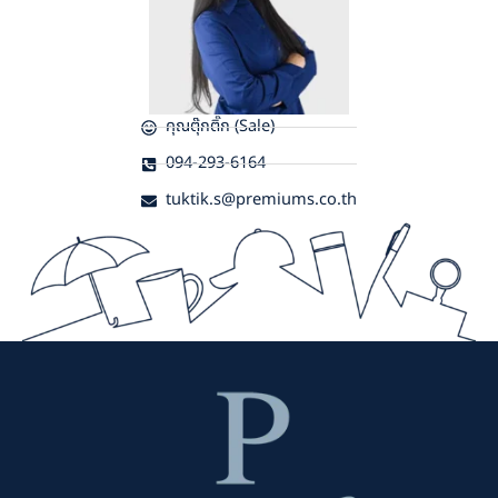
คุณตุ๊กติ๊ก (Sale)
094-293-6164
tuktik.s@premiums.co.th