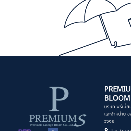
PREMIU
BLOOM C
บริษัท พรีเมี่ย
และจำหน่าย ขอ
วงจร
F