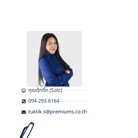
คุณตุ๊กติ๊ก (Sale)
094-293-6164
tuktik.s@premiums.co.th