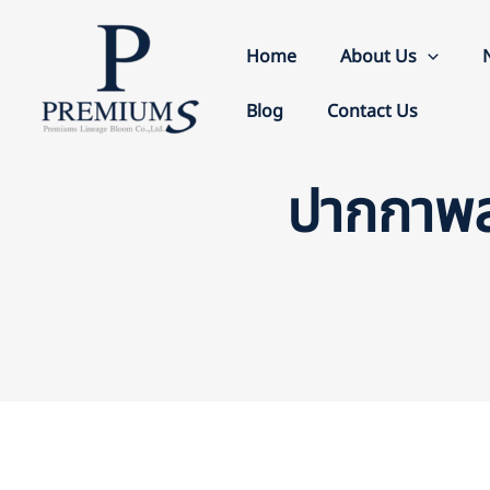
Skip
to
Home
About Us
content
Blog
Contact Us
ปากกาพล