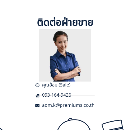
ติดต่อฝ่ายขาย
คุณอ้อม (Sale)
093-164-9426
aom.k@premiums.co.th