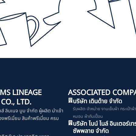
MS LINEAGE
ASSOCIATED COMP
O., LTD.
บริษัท เดินด้าย จำกัด
รับผลิต-จำหน่าย งานเย็บผ้า กระเป๋าผ้า เ
มส์ ลินเนจ บูม จำกัด ผู้ผลิต นำเข้า
หมอน ผ้ากันเปื้อน
งพรีเมี่ยม สินค้าพรีเมี่ยม ครบ
บริษัท ไนน์ ไนล์ อินเตอร์เท
ซัพพลาย จำกัด