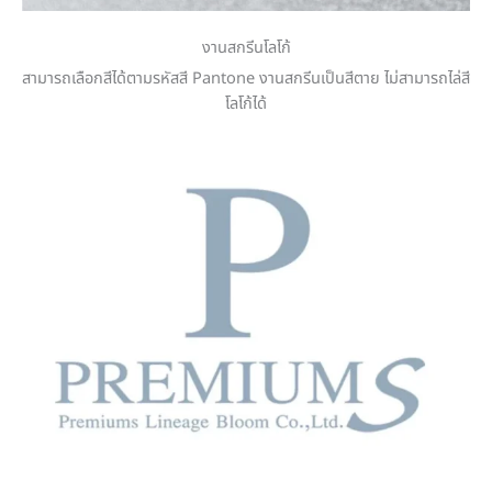
งานสกรีนโลโก้
สามารถเลือกสีได้ตามรหัสสี Pantone งานสกรีนเป็นสีตาย ไม่สามารถไล่สี
โลโก้ได้