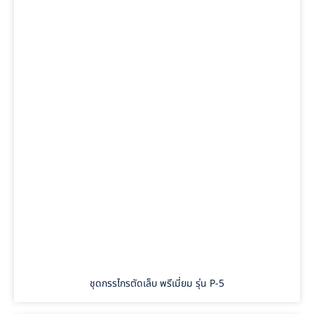
ชุดกรรไกรตัดเล็บ พรีเมี่ยม รุ่น P-5