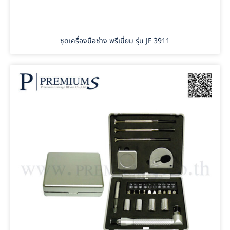
ชุดเครื่องมือช่าง พรีเมี่ยม รุ่น JF 3911