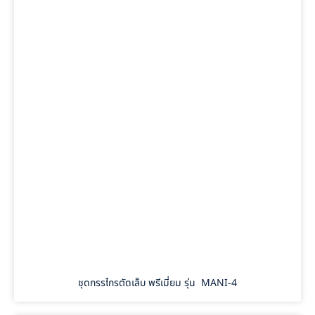
ชุดกรรไกรตัดเล็บ พรีเมี่ยม รุ่น MANI-4