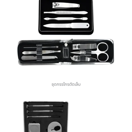
ชุดกรรไกรตัดเล็บ