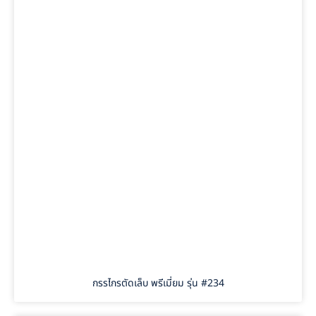
กรรไกรตัดเล็บ พรีเมี่ยม รุ่น #234