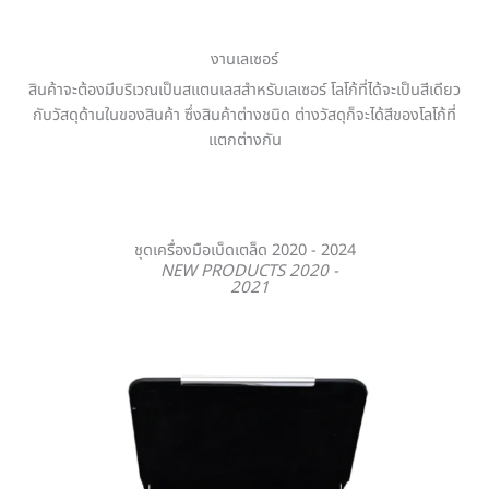
งานเลเซอร์
สินค้าจะต้องมีบริเวณเป็นสแตนเลสสำหรับเลเซอร์ โลโก้ที่ได้จะเป็นสีเดียว
กับวัสดุด้านในของสินค้า ซึ่งสินค้าต่างชนิด ต่างวัสดุก็จะได้สีของโลโก้ที่
แตกต่างกัน
ชุดเครื่องมือเบ็ดเตล็ด 2020 - 2024
NEW PRODUCTS 2020 -
2021