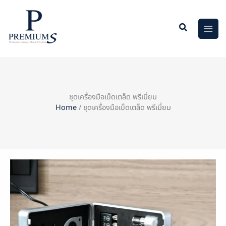
Skip
to
content
ชุดเครื่องมือเบ็ดเตล็ด พรีเมี่ยม
Home
/ ชุดเครื่องมือเบ็ดเตล็ด พรีเมี่ยม