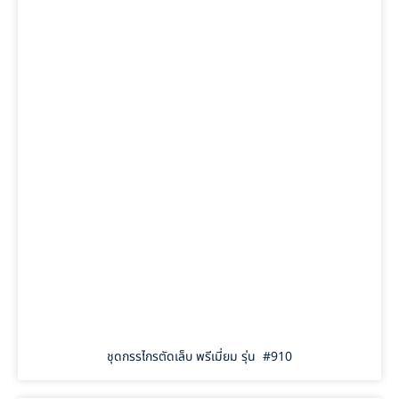
ชุดกรรไกรตัดเล็บ พรีเมี่ยม รุ่น #910