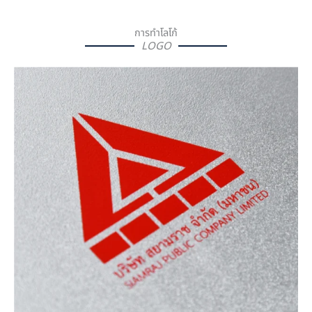
การทำโลโก้
LOGO