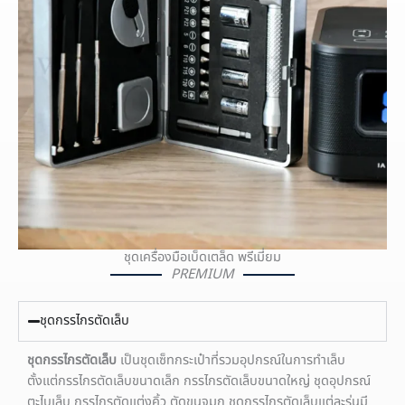
ชุดเครื่องมือเบ็ดเตล็ด พรีเมี่ยม
PREMIUM
ชุดกรรไกรตัดเล็บ
ชุดกรรไกรตัดเล็บ
เป็นชุดเซ็ทกระเป๋าที่รวมอุปกรณ์ในการทำเล็บ
ตั้งแต่กรรไกรตัดเล็บขนาดเล็ก กรรไกรตัดเล็บขนาดใหญ่ ชุดอุปกรณ์
ตะไบเล็บ กรรไกรตัดแต่งคิ้ว ตัดขนจมูก ชุดกรรไกรตัดเล็บแต่ละรุ่นมี