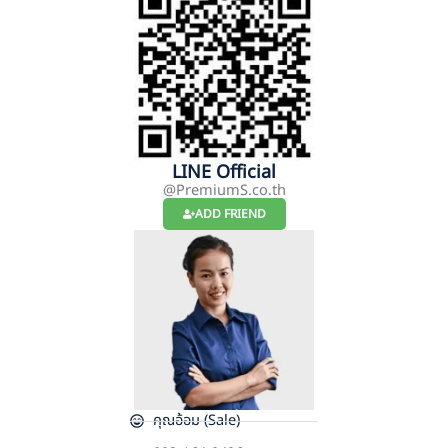
LINE Official
@PremiumS.co.th
ADD FRIEND
คุณอ้อม (Sale)