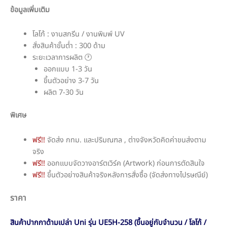
ข้อมูลเพิ่มเติม
โลโก้ : งานสกรีน / งานพิมพ์ UV
สั่งสินค้าขั้นต่ำ : 300 ด้าม
ระยะเวลาการผลิต 🕐
ออกแบบ 1-3 วัน
ขึ้นตัวอย่าง 3-7 วัน
ผลิต 7-30 วัน
พิเศษ
ฟรี!!
จัดส่ง กทม. และปริมณฑล , ต่างจังหวัดคิดค่าขนส่งตาม
จริง
ฟรี!!
ออกแบบจัดวางอาร์ตเวิร์ค (Artwork) ก่อนการตัดสินใจ
ฟรี!!
ขึ้นตัวอย่างสินค้าจริงหลังการสั่งซื้อ (จัดส่งทางไปรษณีย์)
ราคา
สินค้าปากกาด้ามเปล่า Uni รุ่น UE5H-258 (ขึ้นอยู่กับจำนวน / โลโก้ /