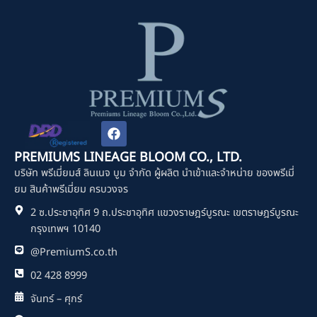
F
a
c
PREMIUMS LINEAGE BLOOM CO., LTD.
e
บริษัท พรีเมี่ยมส์ ลินเนจ บูม จำกัด ผู้ผลิต นำเข้าและจำหน่าย ของพรีเมี่
b
o
ยม สินค้าพรีเมี่ยม ครบวงจร
o
2 ซ.ประชาอุทิศ 9 ถ.ประชาอุทิศ แขวงราษฎร์บูรณะ เขตราษฎร์บูรณะ
k
กรุงเทพฯ 10140
@PremiumS.co.th
02 428 8999
จันทร์ – ศุกร์