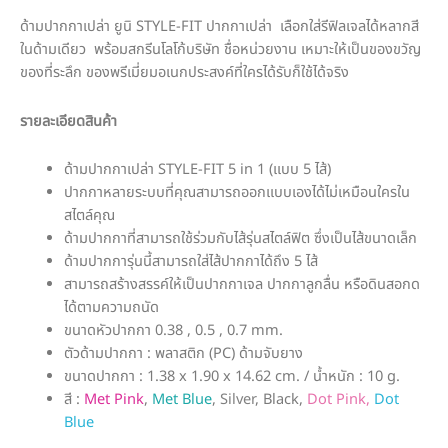
ด้ามปากกาเปล่า ยูนิ STYLE-FIT ปากกาเปล่า เลือกใส่รีฟิลเจลได้หลากสี
ในด้ามเดียว พร้อมสกรีนโลโก้บริษัท ชื่อหน่วยงาน เหมาะให้เป็นของขวัญ
ของที่ระลึก ของพรีเมี่ยมอเนกประสงค์ที่ใครได้รับก็ใช้ได้จริง
รายละเอียดสินค้า
ด้ามปากกาเปล่า STYLE-FIT 5 in 1 (แบบ 5 ไส้)
ปากกาหลายระบบที่คุณสามารถออกแบบเองได้ไม่เหมือนใครใน
สไตล์คุณ
ด้ามปากกาที่สามารถใช้ร่วมกับไส้รุ่นสไตล์ฟิต ซึ่งเป็นไส้ขนาดเล็ก
ด้ามปากการุ่นนี้สามารถใส่ไส้ปากกาได้ถึง 5 ไส้
สามารถสร้างสรรค์ให้เป็นปากกาเจล ปากกาลูกลื่น หรือดินสอกด
ได้ตามความถนัด
ขนาดหัวปากกา 0.38 , 0.5 , 0.7 mm.
ตัวด้ามปากกา : พลาสติก (PC) ด้ามจับยาง
ขนาดปากกา : 1.38 x 1.90 x 14.62 cm. / น้ำหนัก : 10 g.
สี :
Met Pink
,
Met Blue
,
Silver
, Black,
Dot Pink,
Dot
Blue