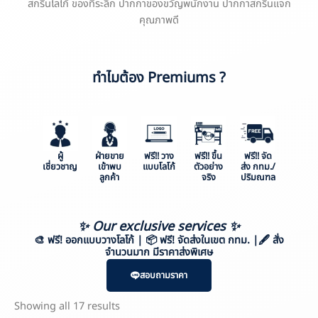
สกรีนโลโก้ ของที่ระลึก ปากกาของขวัญพนักงาน ปากกาสกรีนแจก
คุณภาพดี
ทำไมต้อง Premiums ?
ผู้
ฝ่ายขาย
ฟรี!! วาง
ฟรี!! ขึ้น
ฟรี!! จัด
เชี่ยวชาญ
เข้าพบ
แบบโลโก้
ตัวอย่าง
ส่ง กทม./
ลูกค้า
จริง
ปริมณฑล
✨ Our exclusive services ✨
🎨 ฟรี! ออกแบบวางโลโก้
| 📦 ฟรี! จัด
ส่งในเขต
กทม. |
🖋️
สั่ง
จำนวนมาก มีราคาส่งพิเศษ
สอบถามราคา
Showing all 17 results