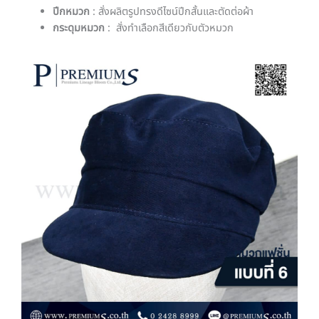
ปีกหมวก
: สั่งผลิตรูปทรงดีไซน์ปีกสั้นและตัดต่อผ้า
กระดุมหมวก
: สั่งทำเลือกสีเดียวกับตัวหมวก