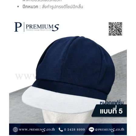
ผ้าคาดบริเวณตัวหมวก
ปีกหมวก
: สั่งทำรูปทรงดีไซน์ปีกสั้น