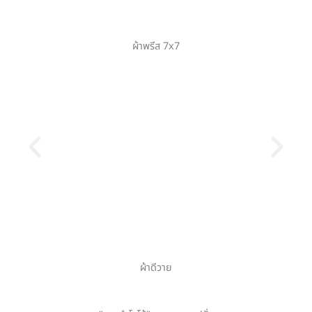
ผ้าพรีส 7x7
ผ้าดีวาย