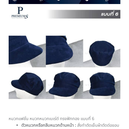
หมวกแฟชั่น หมวกหมวกเบเร่ต์ ทรงฟักทอง แบบที่ 6
ตัวหมวกหรือกลีบหมวกด้านหน้า :
สั่งทำตัดเย็บผ้าตัดต่อขอบ