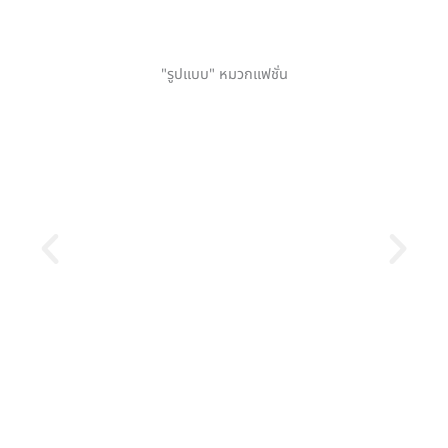
รีวิวหมวกแฟชั่น ของพรีเมี่ยม
รีวิวหมวกแฟชั่นด้านหน้า
รีวิวหมวกแฟชั่นส่วนหัว
"รูปแบบ" หมวกแฟชั่น