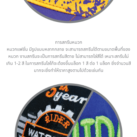
การสกรีนหมวก
หมวกแฟชั่น มีรูปแบบหลากกลาย จะสามารถสกรีนได้ตามขนาดพื้นที่ของ
หมวก งานสกรีนจะเป็นการสกรีนสีตาย ไม่สามารถไล่สีได้ เหมาะสกรีนไม่
เกิน 1-2 สี ในการสกรีนโลโก้จะต้องขึ้นบล็อก 1 สี ต่อ 1 บล็อก ยิ่งจำนวนสี
มากจะยิ่งทำให้ราคาสูงตามไปด้วยเช่นกัน