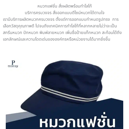
หมวกแฟชั่น สั่งผลิตพร้อมทำโลโก้
บริการครบวงจร สั่งออกแบบดีไซน์หมวกได้ตามใจ
เรามีบริการผลิตหมวกครบวงจร ตั้งแต่การออกแบบกำหนดรูปทรง การ
เลือกวัสดุคุณภาพดี ไปจนถึงเทคนิคการทำโลโก้ที่หลากหลายไม่ว่าจะเป็น
สกรีนหมวก ปักหมวก พิมพ์ลายหมวก เพิ่มชื่อป้ายแท็กหมวก สะท้อนได้ถึง
เอกลักษณ์และความโดดเด่นขององค์กรหรือหน่วยงานได้มากยิ่งขึ้น