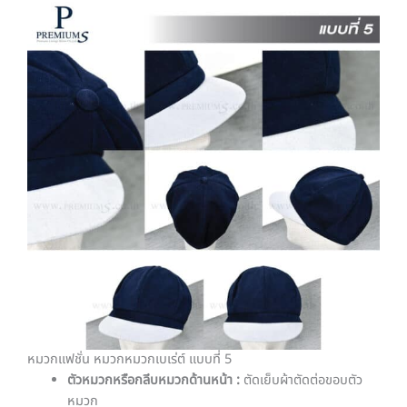
หมวกแฟชั่น หมวกหมวกเบเร่ต์ แบบที่ 5
ตัวหมวกหรือกลีบหมวกด้านหน้า :
ตัดเย็บผ้าตัดต่อขอบตัว
หมวก