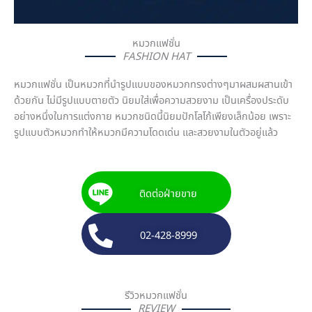
หมวกแฟชั่น
FASHION HAT
หมวกแฟชั่น เป็นหมวกที่นำรูปแบบของหมวกทรงต่างๆมาผสมผสานเข้า
ด้วยกัน ไม่มีรูปแบบตายตัว นิยมใส่เพื่อความสวยงาม เป็นเครื่องประดับ
อย่างหนึ่งในการแต่งกาย หมวกชนิดนี้นิยมปักโลโก้เพียงเล็กน้อย เพราะ
รูปแบบตัวหมวกทำให้หมวกมีความโดดเด่น และสวยงามในตัวอยู่แล้ว
ติดต่อฝ่ายขาย
02-428-8999
รีวิวหมวกแฟชั่น
REVIEW