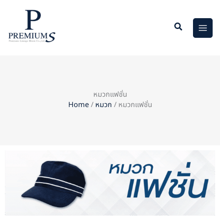
Skip
to
content
หมวกแฟชั่น
Home
/
หมวก
/ หมวกแฟชั่น