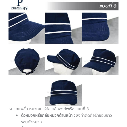
หมวกแฟชั่น หมวกเบเร่ต์สไตล์กองทัพเรือ แบบที่ 3
ตัวหมวกหรือกลีบหมวกด้านหน้า :
สั่งทำตัดต่อผ้าขอบขาว
รอบตัวหมวก