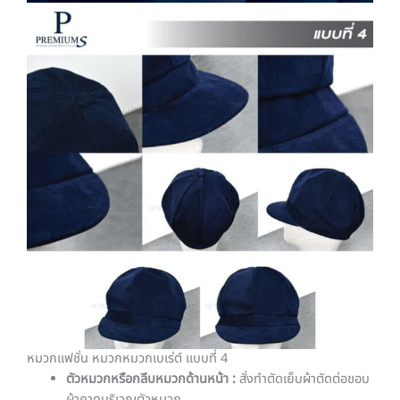
หมวกแฟชั่น หมวกหมวกเบเร่ต์ แบบที่ 4
ตัวหมวกหรือกลีบหมวกด้านหน้า :
สั่งทำตัดเย็บผ้าตัดต่อขอบ