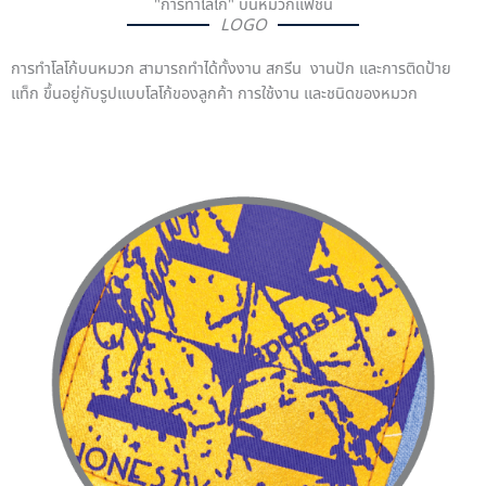
"การทำโลโก้" บนหมวกแฟชั่น
LOGO
การทำโลโก้บนหมวก สามารถทำได้ทั้งงาน สกรีน งานปัก และการติดป้าย
แท็ก ขึ้นอยู่กับรูปแบบโลโก้ของลูกค้า การใช้งาน และชนิดของหมวก