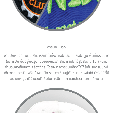
การปักหมวก
งานปักหมวกแฟชั่น สามารถทำได้ทั้งการปักเรียบ และปักนูน พื้นที่และขนาด
ในการปัก ขึ้นอยู่กับรูปแบบของหมวก สามารถปักได้สูงสุดถึง 15 สี (ตาม
จำนวนหัวเข็มของเครื่องจักร) โดยจะทำการขึ้นบล็อกโลโก้ในโปรแกรมปักที
เดียวก่อนการปักจริง ในงานปัก ราคาจะขึ้นอยู่กับขนาดของโลโก้ ยิ่งโลโก้ที่มี
ขนาดใหญ่จะมีจำนวนฝีเข็มในการปักเยอะ และใช้เวลาในการปักนาน