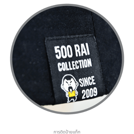
การติดป้ายแท็ก