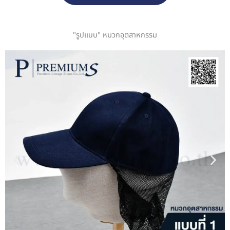
"รูปแบบ" หมวกอุตสาหกรรม