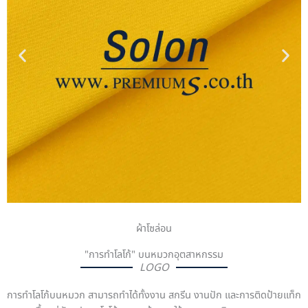
ผ้าโซล่อน
"การทำโลโก้" บนหมวกอุตสาหกรรม
LOGO
การทำโลโก้บนหมวก สามารถทำได้ทั้งงาน สกรีน งานปัก และการติดป้ายแท็ก