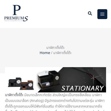
Skip
to
content
นาฬิกาตั้งโต๊ะ
Home
/ นาฬิกาตั้งโต๊ะ
นาฬิกาตั้งโต๊ะ
มีขนาดเล็กกะทัดรัด ส่วนใหญ่จะเป็นทรงสี่เหลี่ยม นาฬิกา
เป็นแบบอนาล็อก (Analog) มีรูปทรงแตกต่างกันไปตามแต่ละรุ่น นาฬิกา
ตั้งโต๊ะถูกออกแบบให้มีฟังก์ชั่นเสริม ทำให้การใช้งานหลากหลายมากยิ่ง