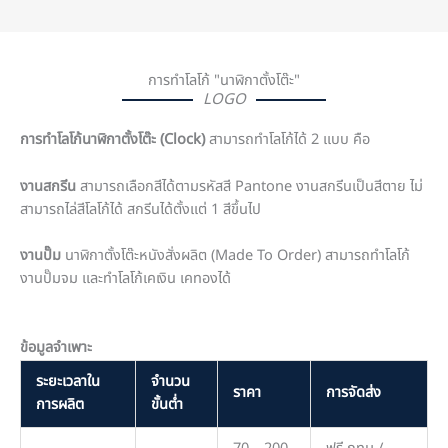
การทำโลโก้ "นาฬิกาตั้งโต๊ะ"
LOGO
การทำโลโก้นาฬิกาตั้งโต๊ะ (Clock)
สามารถทำโลโก้ได้ 2 แบบ คือ
งานสกรีน
สามารถเลือกสีได้ตามรหัสสี Pantone งานสกรีนเป็นสีตาย ไม่
สามารถไล่สีโลโก้ได้ สกรีนได้ตั้งแต่ 1 สีขึ้นไป
งานปั๊ม
นาฬิกาตั้งโต๊ะหนังสั่งผลิต (Made To Order) สามารถทำโลโก้
งานปั๊มจม และทำโลโก้เคเงิน เคทองได้
ข้อมูลจำเพาะ
ระยะเวลาใน
จำนวน
ราคา
การจัดส่ง
การผลิต
ขั้นต่ำ