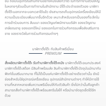
ขึ้น ถือเป็นอุปกรณ์สำนักงานอย่างหนึ่งเลยก็ว่าได้ ในการทำงานส่วนใหญ่
ในหลายๆส่วนเป็นการทำงานในสำนักงาน มีโต๊ะประจำของตัวเอง นาฬิกา
ตั้งโต๊ะนอกจากจะบอกเวลาได้แล้ว ยังสามารถเก็บอุปกรณ์เครื่องเขียนให้มี
ความเป็นระเบียบเพิ่มมากขึ้นอีกด้วย เหมาะสำหรับแจกเป็นของที่ระลึกใน
การเข้าร่วมอบการ สัมมนา ของขวัญแก่พนักงานบริษัท ของขวัญงาน
เกษียณอายุ ของแจกปีใหม่ ของแจกในการร่วมกิจกรรมเพื่อส่งเสริมการ
ขาย ของรางวัลในการร่วมกิจกรรมต่างๆ
นาฬิกาตั้งโต๊ะ กับสินค้าพรีเมี่ยม
PREMIUM
สั่งผลิตนาฬิกาตั้งโต๊ะ รับทำนาฬิกาตั้งโต๊ะหนัง
นาฬิกาตั้งโต๊ะอเนกประสงค์
นาฬิกาตั้งโต๊ะสต๊อก มีสินค้าพร้อมส่ง สินค้านาฬิกาตั้งโต๊ะปัจจุบันมักมากับ
ฟังก์ชั่นเสริมมากมาย ที่ไม่ได้เป็นแค่นาฬิกาตั้งโต๊ะอย่างเดียวเท่านั้น ยังมี
ช่องสำหรับใส่อุปกรณ์เครื่องเขียน อุปกรณ์สำนักงานต่างๆ ทำให้มีการใช้
งานที่หลากหลายเพิ่มความพรีเมี่ยมให้กับตัวสินค้า ยิ่งไปกว่านั้นคือลูกค้า
สามารถสั่งทำนาฬิกาตั้งโต๊ะพร้อมสกรีนโลโก้ หรือนำมาจัดชุดเซ็ตได้อีก
ด้วย