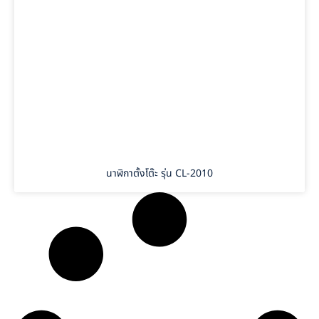
นาฬิกาตั้งโต๊ะ รุ่น CL-2010