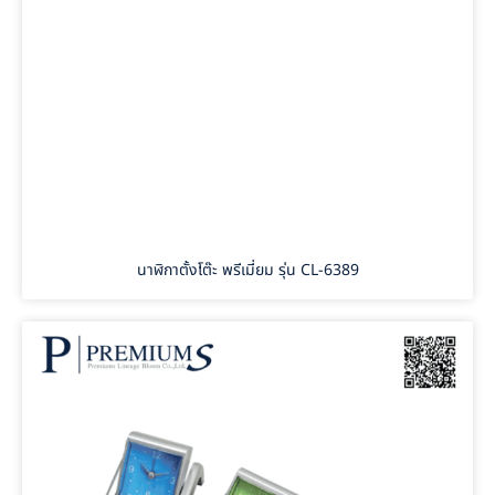
นาฬิกาตั้งโต๊ะ พรีเมี่ยม รุ่น CL-6389