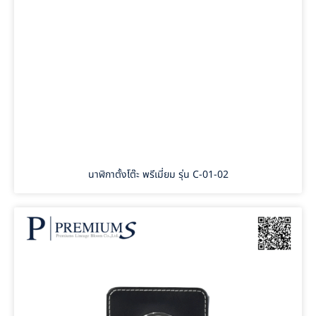
นาฬิกาตั้งโต๊ะ พรีเมี่ยม รุ่น C-01-02