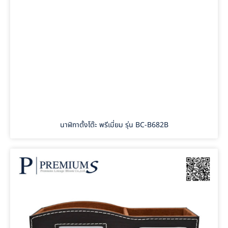
นาฬิกาตั้งโต๊ะ พรีเมี่ยม รุ่น BC-B682B