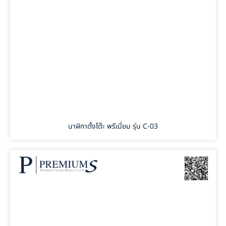
นาฬิกาตั้งโต๊ะ พรีเมี่ยม รุ่น C-03