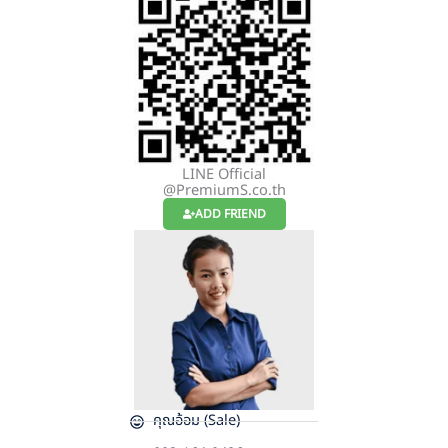
LINE Official
@PremiumS.co.th
ADD FRIEND
คุณอ้อม (Sale)