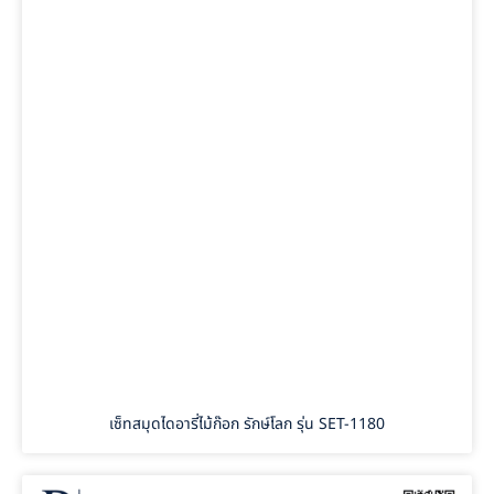
เซ็ทสมุดไดอารี่ไม้ก๊อก รักษ์โลก รุ่น SET-1180