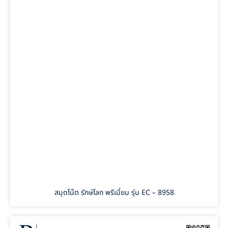
สมุดโน๊ต รักษ์โลก พรีเมี่ยม รุ่น EC – 8958