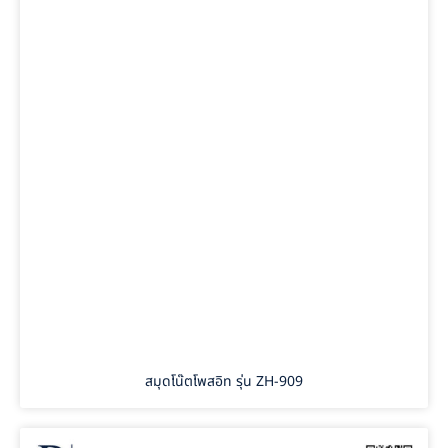
สมุดโน๊ตโพสอิท รุ่น ZH-909