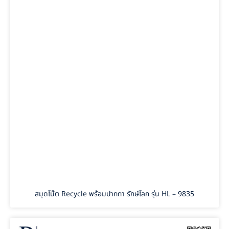
สมุดโน๊ต Recycle พร้อมปากกา รักษ์โลก รุ่น HL – 9835