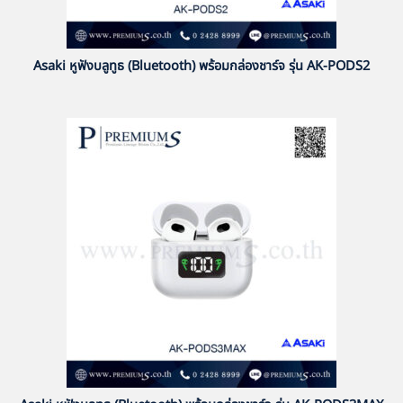
Asaki หูฟังบลูทูธ (Bluetooth) พร้อมกล่องชาร์จ รุ่น AK-PODS2