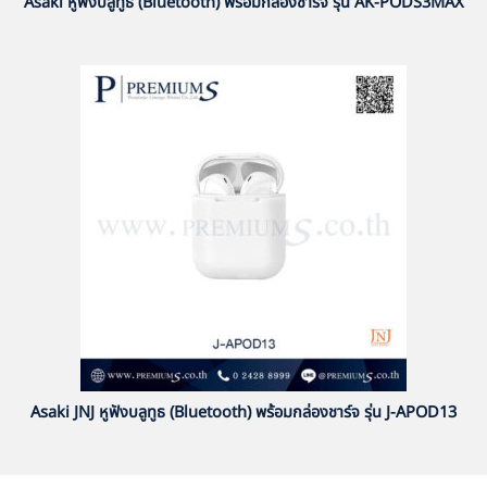
Asaki หูฟังบลูทูธ (Bluetooth) พร้อมกล่องชาร์จ รุ่น AK-PODS3MAX
Asaki JNJ หูฟังบลูทูธ (Bluetooth) พร้อมกล่องชาร์จ รุ่น J-APOD13