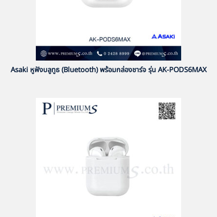
Asaki หูฟังบลูทูธ (Bluetooth) พร้อมกล่องชาร์จ รุ่น AK-PODS6MAX