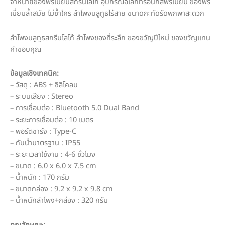
จำหน่ายของพรีเมี่ยมสกรีนโลโก้ อุปกรณ์อิเล็กทรอนิกส์พรีเมี่ยม ของพรี
เมี่ยมล้ำสมัย ไม่ซ้ำใคร ลำโพงบลูทูธไร้สาย ขนาดกะทัดรัดพกพาสะดวก
ลำโพงบลูทูธสกรีนโลโก้ ลำโพงของที่ระลึก ของขวัญปีใหม่ ของขวัญแทน
คำขอบคุณ
ข้อมูลเชิงเทคนิค:
– วัสดุ : ABS + ซิลิโคลน
– ระบบเสียง : Stereo
– การเชื่อมต่อ : Bluetooth 5.0 Dual Band
– ระยะการเชื่อมต่อ : 10 เมตร
– พอร์ตชาร์จ : Type-C
– กันน้ำมาตรฐาน : IP55
– ระยะเวลาใช้งาน : 4-6 ชั่วโมง
– ขนาด : 6.0 x 6.0 x 7.5 cm
– น้ำหนัก : 170 กรัม
– ขนาดกล่อง : 9.2 x 9.2 x 9.8 cm
– น้ำหนักลำโพง+กล่อง : 320 กรัม