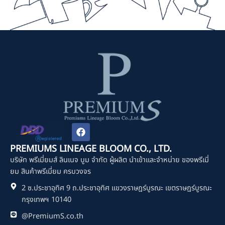
F
a
c
PREMIUMS LINEAGE BLOOM CO., LTD.
e
บริษัท พรีเมี่ยมส์ ลินเนจ บูม จำกัด ผู้ผลิต นำเข้าและจำหน่าย ของพรีเมี่
b
o
ยม สินค้าพรีเมี่ยม ครบวงจร
o
2 ซ.ประชาอุทิศ 9 ถ.ประชาอุทิศ แขวงราษฎร์บูรณะ เขตราษฎร์บูรณะ
k
กรุงเทพฯ 10140
@PremiumS.co.th