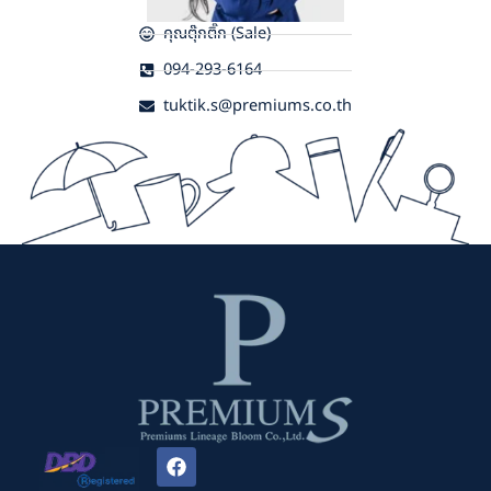
คุณตุ๊กติ๊ก (Sale)
094-293-6164
tuktik.s@premiums.co.th
F
a