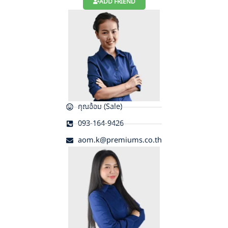
ADD FRIEND
คุณอ้อม (Sale)
093-164-9426
aom.k@premiums.co.th