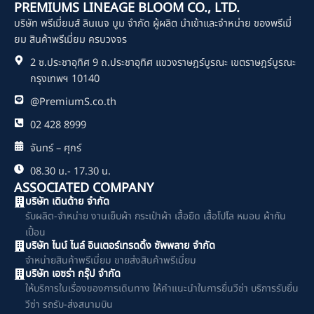
c
PREMIUMS LINEAGE BLOOM CO., LTD.
e
บริษัท พรีเมี่ยมส์ ลินเนจ บูม จำกัด ผู้ผลิต นำเข้าและจำหน่าย ของพรีเมี่
b
o
ยม สินค้าพรีเมี่ยม ครบวงจร
o
2 ซ.ประชาอุทิศ 9 ถ.ประชาอุทิศ แขวงราษฎร์บูรณะ เขตราษฎร์บูรณะ
k
กรุงเทพฯ 10140
@PremiumS.co.th
02 428 8999
จันทร์ – ศุกร์
08.30 น.- 17.30 น.
ASSOCIATED COMPANY
บริษัท เดินด้าย จำกัด
รับผลิต-จำหน่าย งานเย็บผ้า กระเป๋าผ้า เสื้อยืด เสื้อโปโล หมอน ผ้ากัน
เปื้อน
บริษัท ไนน์ ไนล์ อินเตอร์เทรดดิ้ง ซัพพลาย จำกัด
จำหน่ายสินค้าพรีเมี่ยม ขายส่งสินค้าพรีเมี่ยม
บริษัท เอซร่า กรุ๊ป จำกัด
ให้บริการในเรื่องของการเดินทาง ให้คำแนะนำในการยื่นวีซ่า บริการรับยื่น
วีซ่า รถรับ-ส่งสนามบิน