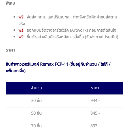
พิเศษ
ฟรี!!
จัดส่ง กทม. และปริมณฑล , ต่างจังหวัดคิดค่าขนส่งตาม
จริง
ฟรี!!
ออกแบบจัดวางอาร์ตเวิร์ค (Artwork) ก่อนการตัดสินใจ
ฟรี!!
ขึ้นตัวอย่างสินค้าจริงหลังการสั่งซื้อ (จัดส่งทางไปรษณีย์)
ราคา
สินค้าพาวเวอร์แบงค์ Remax FCP-11 (ขึ้นอยู่กับจำนวน / โลโก้ /
แพ็คเกจจิ้ง)
จำนวน
ราคา
30 ชิ้น
944.-
50 ชิ้น
845.-
70 ชิ้น
833.-