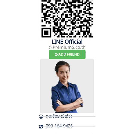
LINE Official
@PremiumS.co.th
ADD FRIEND
คุณอ้อม (Sale)
093-164-9426