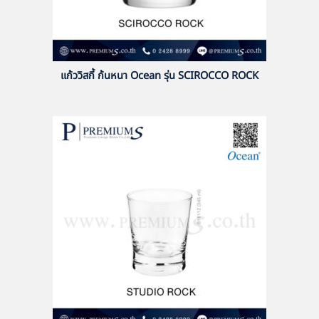
แก้ววิสกี้ ก้นหนา Ocean รุ่น SCIROCCO ROCK