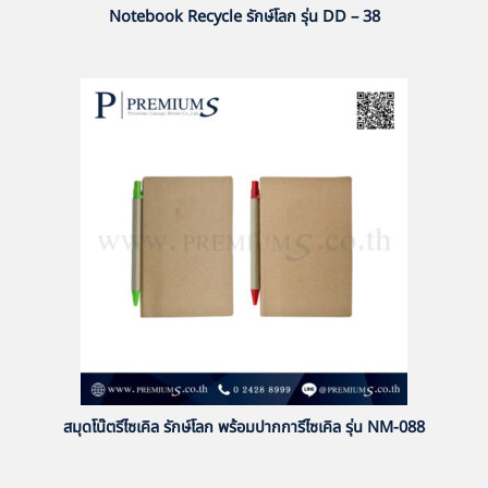
Notebook Recycle รักษ์โลก รุ่น DD – 38
สมุดโน๊ตรีไซเคิล รักษ์โลก พร้อมปากการีไซเคิล รุ่น NM-088