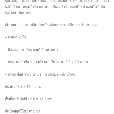
รับทำสมุดโน๊ต สมุดปกหนังสำเร็จรูป พร้อมกระดาษโน๊ต และปากกา สกรีน
โลโก้ได้ ขนาดกระทัดรัด เหมาะแก่เป็นขอชำร่วยแจกปีใหม่ ของที่ระลึกใน
โอกาสสำคัญต่างๆ
ลักษณะ
: – สมุดโน๊ตปกหนังพร้อมกระดาษโน๊ต และปากกาโลหะ
– ฝาเปิด 2 ชั้น
– มีช่องใส่นามบัตร และที่เสียบปากกา
– กระดาษโน้ตสีขาว กาวหัว แบบฉีก ขนาด 5.2 x 10.4 cm.
– ปากกาโลหะสีเงิน ด้าม slim shape หมึกน้ำเงิน
ขนาด
: 7.3 x 11.4 cm.
พื้นที่สกรีนโลโก้
: 5.6 x 11.2 cm.
สีหนังสมุดโน๊ต
: ขาว, ดำ