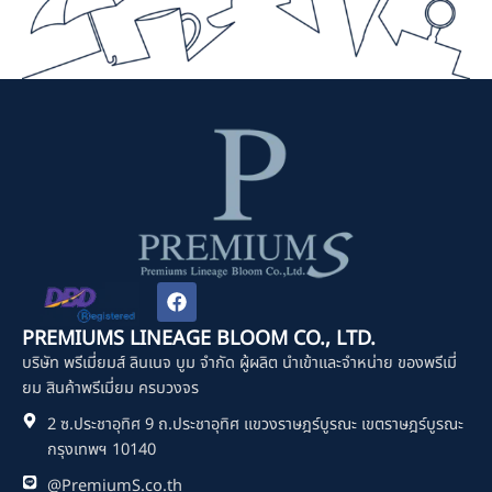
F
a
c
PREMIUMS LINEAGE BLOOM CO., LTD.
e
บริษัท พรีเมี่ยมส์ ลินเนจ บูม จำกัด ผู้ผลิต นำเข้าและจำหน่าย ของพรีเมี่
b
o
ยม สินค้าพรีเมี่ยม ครบวงจร
o
2 ซ.ประชาอุทิศ 9 ถ.ประชาอุทิศ แขวงราษฎร์บูรณะ เขตราษฎร์บูรณะ
k
กรุงเทพฯ 10140
@PremiumS.co.th