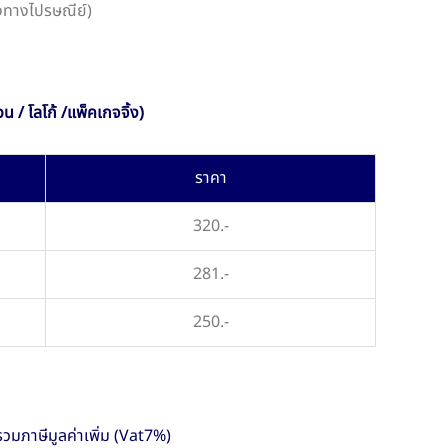
ส่งทางไปรษณีย์)
น / โลโก้ /แพ็คเกจจิ้ง)
ราคา
320.-
281.-
250.-
รวมภาษีมูลค่าเพิ่ม (Vat7%)