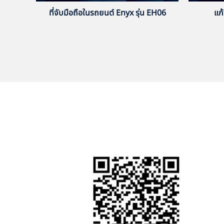
ที่จับมือถือในรถยนต์ Enyx รุ่น EH06
แก