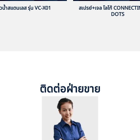
้วน้ำสแตนเลส รุ่น VC-X01
สเปรย์+เจล โลโก้ CONNECT
DOTS
ติดต่อฝ่ายขาย