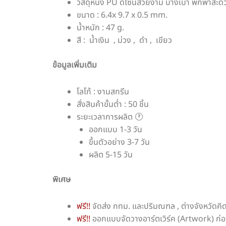
วัสดุหนัง PU ดีไซน์สวยงาม บางเบา พกพาสะด
ขนาด : 6.4x 9.7 x 0.5 mm.
น้ำหนัก : 47 g.
สี : น้ำเงิน , ม่วง , ดำ , เขียว
ข้อมูลเพิ่มเติม
โลโก้ : งานสกรีน
สั่งสินค้าขั้นต่ำ : 50 ชิ้น
ระยะเวลาการผลิต 🕐
ออกแบบ 1-3 วัน
ขึ้นตัวอย่าง 3-7 วัน
ผลิต 5-15 วัน
พิเศษ
ฟรี!!
จัดส่ง กทม. และปริมณฑล , ต่างจังหวัดคิ
ฟรี!!
ออกแบบจัดวางอาร์ตเวิร์ค (Artwork) ก่อ