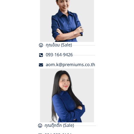
คุณอ้อม (Sale)
093-164-9426
aom.k@premiums.co.th
คุณตุ๊กติ๊ก (Sale)