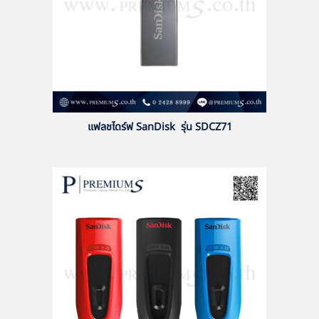
แฟลชไดร์ฟ SanDisk รุ่น SDCZ71