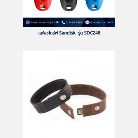
แฟลชไดร์ฟ Sandisk รุ่น SDCZ48