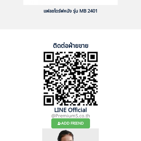
แฟลชไดร์ฟหนัง รุ่น MB 2401
ติดต่อฝ่ายขาย
LINE Official
@PremiumS.co.th
ADD FRIEND