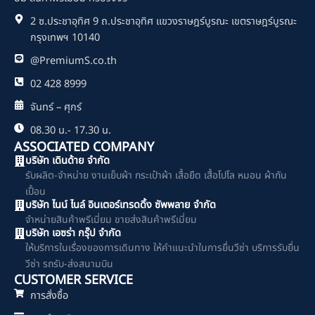
o
2 ซ.ประชาอุทิศ 9 ถ.ประชาอุทิศ แขวงราษฎร์บูรณะ เขตราษฎร์บูรณะ
k
กรุงเทพฯ 10140
@PremiumS.co.th
02 428 8999
จันทร์ – ศุกร์
08.30 น.- 17.30 น.
ASSOCIATED COMPANY
บริษัท เดินด้าย จำกัด
รับผลิต-จำหน่าย งานเย็บผ้า กระเป๋าผ้า เสื้อยืด เสื้อโปโล หมอน ผ้ากัน
เปื้อน
บริษัท ไนน์ ไนล์ อินเตอร์เทรดดิ้ง ซัพพลาย จำกัด
จำหน่ายสินค้าพรีเมี่ยม ขายส่งสินค้าพรีเมี่ยม
บริษัท เอซร่า กรุ๊ป จำกัด
ให้บริการในเรื่องของการเดินทาง ให้คำแนะนำในการยื่นวีซ่า บริการรับยื่น
วีซ่า รถรับ-ส่งสนามบิน
CUSTOMER SERVICE
การสั่งซื้อ