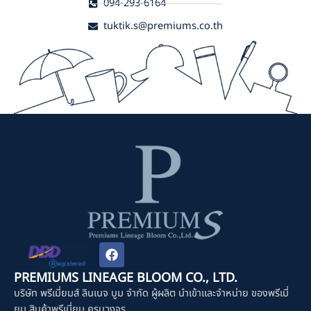
094-293-6164
tuktik.s@premiums.co.th
F
a
c
PREMIUMS LINEAGE BLOOM CO., LTD.
e
บริษัท พรีเมี่ยมส์ ลินเนจ บูม จำกัด ผู้ผลิต นำเข้าและจำหน่าย ของพรีเมี่
b
o
ยม สินค้าพรีเมี่ยม ครบวงจร