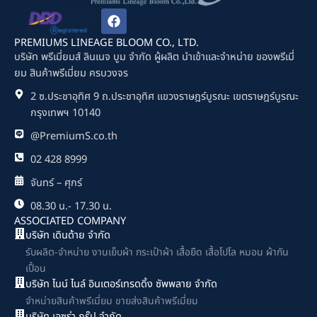
F
a
c
PREMIUMS LINEAGE BLOOM CO., LTD.
e
บริษัท พรีเมี่ยมส์ ลินเนจ บูม จำกัด ผู้ผลิต นำเข้าและจำหน่าย ของพรีเมี่
b
ยม สินค้าพรีเมี่ยม ครบวงจร
o
o
2 ซ.ประชาอุทิศ 9 ถ.ประชาอุทิศ แขวงราษฎร์บูรณะ เขตราษฎร์บูรณะ
k
กรุงเทพฯ 10140
@PremiumS.co.th
02 428 8999
จันทร์ – ศุกร์
08.30 น.- 17.30 น.
ASSOCIATED COMPANY
บริษัท เดินด้าย จำกัด
รับผลิต-จำหน่าย งานเย็บผ้า กระเป๋าผ้า เสื้อยืด เสื้อโปโล หมอน ผ้ากัน
เปื้อน
บริษัท ไนน์ ไนล์ อินเตอร์เทรดดิ้ง ซัพพลาย จำกัด
จำหน่ายสินค้าพรีเมี่ยม ขายส่งสินค้าพรีเมี่ยม
บริษัท เอซร่า กรุ๊ป จำกัด