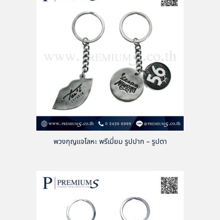
พวงกุญแจโลหะ พรีเมี่ยม รูปปาก – รูปตา