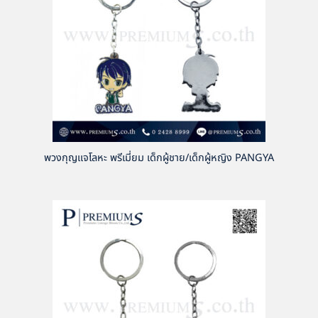
พวงกุญแจโลหะ พรีเมี่ยม เด็กผู้ชาย/เด็กผู้หญิง PANGYA