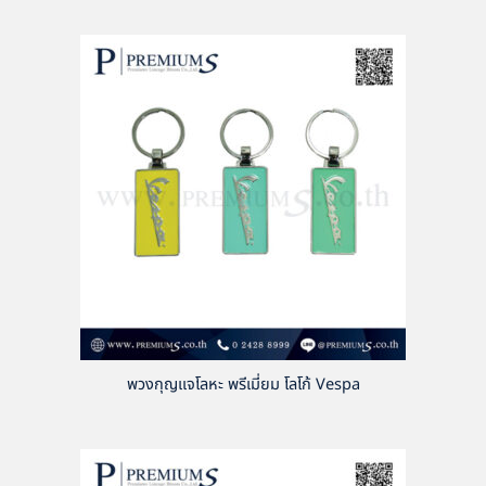
พวงกุญแจโลหะ พรีเมี่ยม โลโก้ Vespa