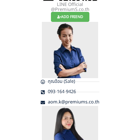
LINE Official
@PremiumS.co.th
ADD FRIEND
คุณอ้อม (Sale)
093-164-9426
aom.k@premiums.co.th