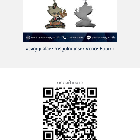
พวงกุญแจโลหะ การ์ตูนโกคุเทระ / ชาวาดะ Boomz
ติดต่อฝ่ายขาย