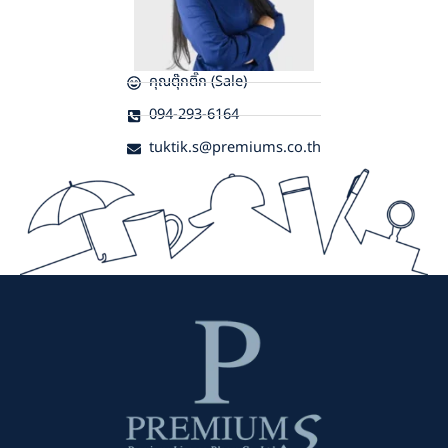
คุณตุ๊กติ๊ก (Sale)
094-293-6164
tuktik.s@premiums.co.th