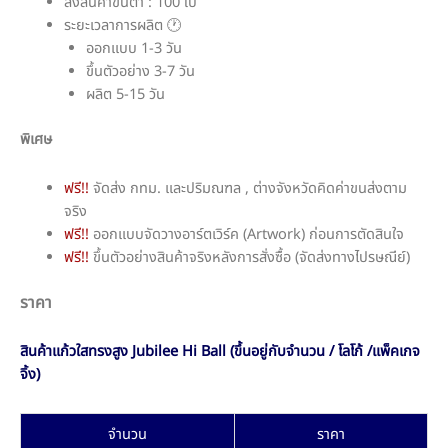
สั่งสินค้าขั้นต่ำ : 100 ใบ
ระยะเวลาการผลิต 🕐
ออกแบบ 1-3 วัน
ขึ้นตัวอย่าง 3-7 วัน
ผลิต 5-15 วัน
พิเศษ
ฟรี!!
จัดส่ง กทม. และปริมณฑล , ต่างจังหวัดคิดค่าขนส่งตาม
จริง
ฟรี!!
ออกแบบจัดวางอาร์ตเวิร์ค (Artwork) ก่อนการตัดสินใจ
ฟรี!!
ขึ้นตัวอย่างสินค้าจริงหลังการสั่งซื้อ (จัดส่งทางไปรษณีย์)
ราคา
สินค้าแก้วใสทรงสูง Jubilee Hi Ball (ขึ้นอยู่กับจำนวน / โลโก้ /แพ็คเกจ
จิ้ง)
จำนวน
ราคา