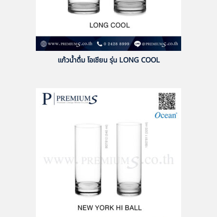
แก้วน้ำดื่ม โอเชียน รุ่น LONG COOL