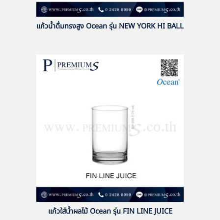
แก้วน้ำดื่มทรงสูง Ocean รุ่น NEW YORK HI BALL
แก้วใส่น้ำผลไม้ Ocean รุ่น FIN LINE JUICE