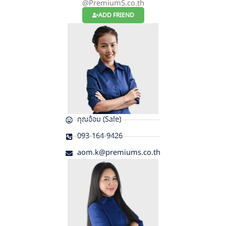
@PremiumS.co.th
ADD FRIEND
คุณอ้อม (Sale)
093-164-9426
aom.k@premiums.co.th