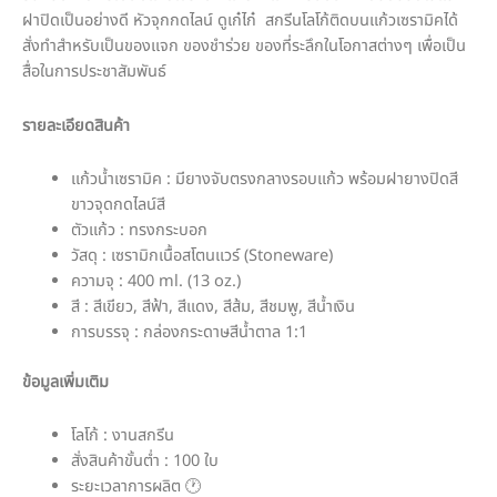
ฝาปิดเป็นอย่างดี หัวจุกกดไลน์ ดูเก๋ไก๋ สกรีนโลโก้ติดบนแก้วเซรามิคได้
สั่งทำสำหรับเป็นของแจก ของชำร่วย ของที่ระลึกในโอกาสต่างๆ เพื่อเป็น
สื่อในการประชาสัมพันธ์
รายละเอียดสินค้า
แก้วน้ำเซรามิค : มียางจับตรงกลางรอบแก้ว พร้อมฝายางปิดสี
ขาวจุดกดไลน์สี
ตัวแก้ว : ทรงกระบอก
วัสดุ : เซรามิกเนื้อสโตนแวร์ (Stoneware)
ความจุ : 400 ml. (13 oz.)
สี : สีเขียว, สีฟ้า, สีแดง, สีส้ม, สีชมพู, สีน้ำเงิน
การบรรจุ : กล่องกระดาษสีน้ำตาล 1:1
ข้อมูลเพิ่มเติม
โลโก้ : งานสกรีน
สั่งสินค้าขั้นต่ำ : 100 ใบ
ระยะเวลาการผลิต 🕐