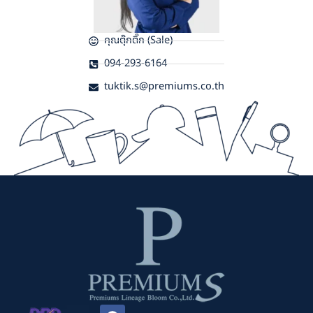
คุณตุ๊กติ๊ก (Sale)
094-293-6164
tuktik.s@premiums.co.th
F