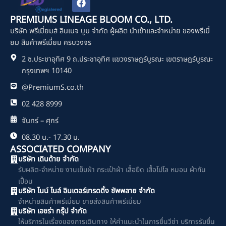
a
c
PREMIUMS LINEAGE BLOOM CO., LTD.
e
บริษัท พรีเมี่ยมส์ ลินเนจ บูม จำกัด ผู้ผลิต นำเข้าและจำหน่าย ของพรีเมี่
b
o
ยม สินค้าพรีเมี่ยม ครบวงจร
o
2 ซ.ประชาอุทิศ 9 ถ.ประชาอุทิศ แขวงราษฎร์บูรณะ เขตราษฎร์บูรณะ
k
กรุงเทพฯ 10140
@PremiumS.co.th
02 428 8999
จันทร์ – ศุกร์
08.30 น.- 17.30 น.
ASSOCIATED COMPANY
บริษัท เดินด้าย จำกัด
รับผลิต-จำหน่าย งานเย็บผ้า กระเป๋าผ้า เสื้อยืด เสื้อโปโล หมอน ผ้ากัน
เปื้อน
บริษัท ไนน์ ไนล์ อินเตอร์เทรดดิ้ง ซัพพลาย จำกัด
จำหน่ายสินค้าพรีเมี่ยม ขายส่งสินค้าพรีเมี่ยม
บริษัท เอซร่า กรุ๊ป จำกัด
ให้บริการในเรื่องของการเดินทาง ให้คำแนะนำในการยื่นวีซ่า บริการรับยื่น