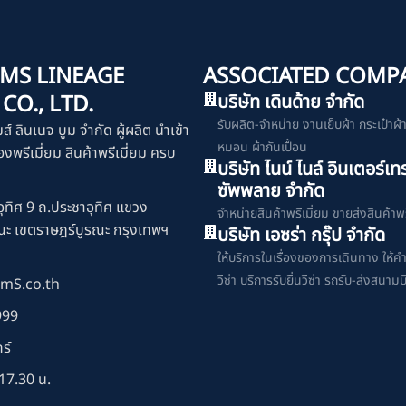
MS LINEAGE
ASSOCIATED COMP
O., LTD.
บริษัท เดินด้าย จำกัด
รับผลิต-จำหน่าย งานเย็บผ้า กระเป๋าผ้า เ
มส์ ลินเนจ บูม จำกัด ผู้ผลิต นำเข้า
หมอน ผ้ากันเปื้อน
งพรีเมี่ยม สินค้าพรีเมี่ยม ครบ
บริษัท ไนน์ ไนล์ อินเตอร์เท
ซัพพลาย จำกัด
ุทิศ 9 ถ.ประชาอุทิศ แขวง
จำหน่ายสินค้าพรีเมี่ยม ขายส่งสินค้าพร
ณะ เขตราษฎร์บูรณะ กรุงเทพฯ
บริษัท เอซร่า กรุ๊ป จำกัด
ให้บริการในเรื่องของการเดินทาง ให้ค
วีซ่า บริการรับยื่นวีซ่า รถรับ-ส่งสนามบ
mS.co.th
999
ร์
17.30 น.