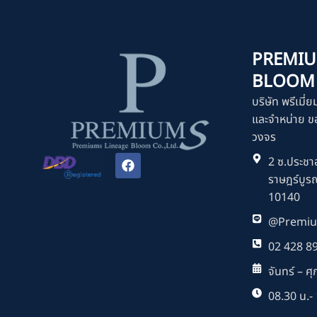
PREMIU
BLOOM C
บริษัท พรีเมี่ย
และจำหน่าย ขอ
วงจร
F
2 ซ.ประชาอ
a
ราษฎร์บูร
c
e
10140
b
o
@Premiu
o
k
02 428 8
จันทร์ – ศุก
08.30 น.- 