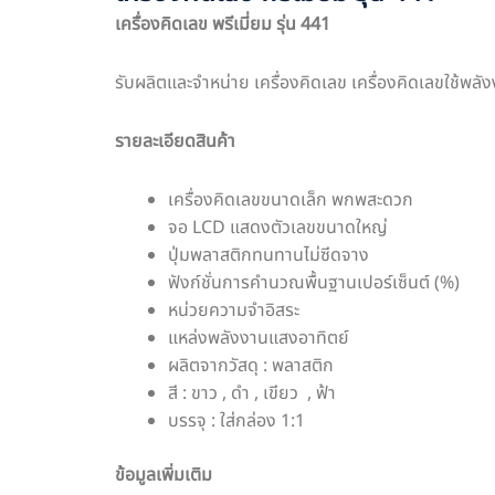
เครื่องคิดเลข พรีเมี่ยม รุ่น
441
รับผลิตและจำหน่าย เครื่องคิดเลข เครื่องคิดเลขใช้พล
รายละเอียดสินค้า
เครื่องคิดเลขขนาดเล็ก พกพสะดวก
จอ LCD แสดงตัวเลขขนาดใหญ่
ปุ่มพลาสติกทนทานไม่ซีดจาง
ฟังก์ชั่นการคำนวณพื้นฐานเปอร์เซ็นต์ (%)
หน่วยความจำอิสระ
แหล่งพลังงานแสงอาทิตย์
ผลิตจากวัสดุ : พลาสติก
สี : ขาว , ดำ , เขียว , ฟ้า
บรรจุ : ใส่กล่อง 1:1
ข้อมูลเพิ่มเติม