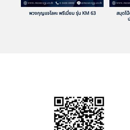
พวงกุญแจโลหะ พรีเมี่ยม รุ่น KM 63
สมุดโน๊
ป