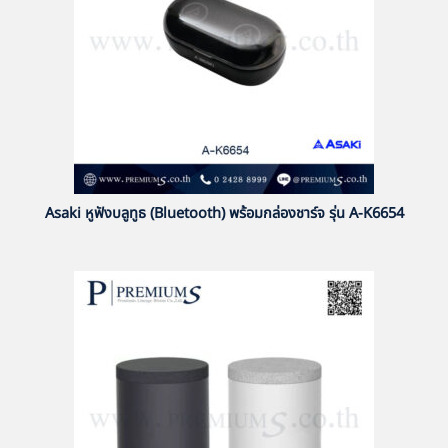
Asaki หูฟังบลูทูธ (Bluetooth) พร้อมกล่องชาร์จ รุ่น A-K6654