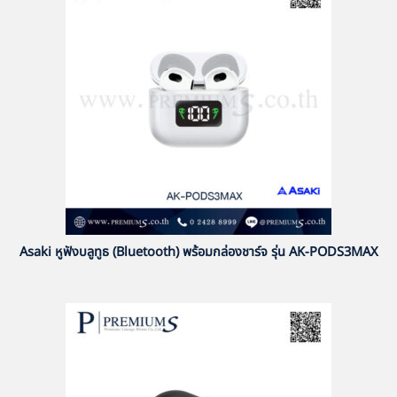
Asaki หูฟังบลูทูธ (Bluetooth) พร้อมกล่องชาร์จ รุ่น AK-PODS3MAX