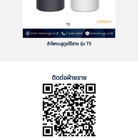
ลำโพงบลูทูธไร้สาย รุ่น T5
ติดต่อฝ่ายขาย