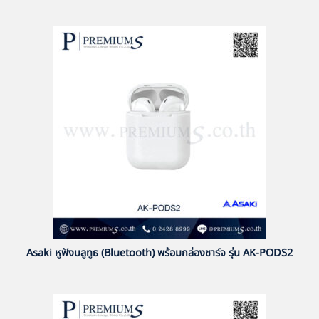
Asaki หูฟังบลูทูธ (Bluetooth) พร้อมกล่องชาร์จ รุ่น AK-PODS2