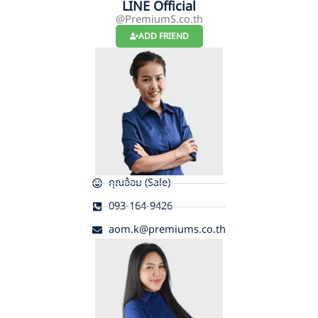
LINE Official
@PremiumS.co.th
ADD FRIEND
คุณอ้อม (Sale)
093-164-9426
aom.k@premiums.co.th