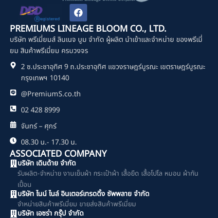
F
a
c
PREMIUMS LINEAGE BLOOM CO., LTD.
e
บริษัท พรีเมี่ยมส์ ลินเนจ บูม จำกัด ผู้ผลิต นำเข้าและจำหน่าย ของพรีเมี่
b
o
ยม สินค้าพรีเมี่ยม ครบวงจร
o
2 ซ.ประชาอุทิศ 9 ถ.ประชาอุทิศ แขวงราษฎร์บูรณะ เขตราษฎร์บูรณะ
k
กรุงเทพฯ 10140
@PremiumS.co.th
02 428 8999
จันทร์ – ศุกร์
08.30 น.- 17.30 น.
ASSOCIATED COMPANY
บริษัท เดินด้าย จำกัด
รับผลิต-จำหน่าย งานเย็บผ้า กระเป๋าผ้า เสื้อยืด เสื้อโปโล หมอน ผ้ากัน
เปื้อน
บริษัท ไนน์ ไนล์ อินเตอร์เทรดดิ้ง ซัพพลาย จำกัด
จำหน่ายสินค้าพรีเมี่ยม ขายส่งสินค้าพรีเมี่ยม
บริษัท เอซร่า กรุ๊ป จำกัด