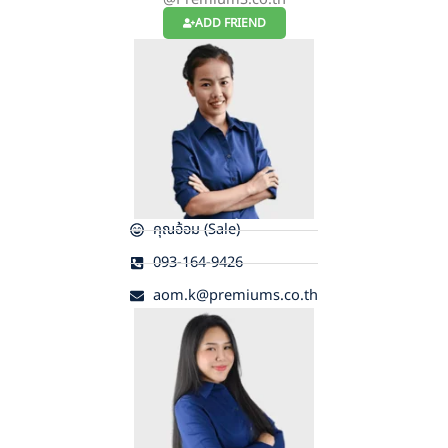
ADD FRIEND
คุณอ้อม (Sale)
093-164-9426
aom.k@premiums.co.th