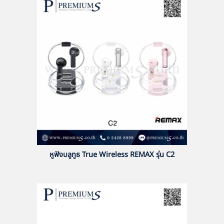
หูฟังบลูทูธ True Wireless REMAX รุ่น C2