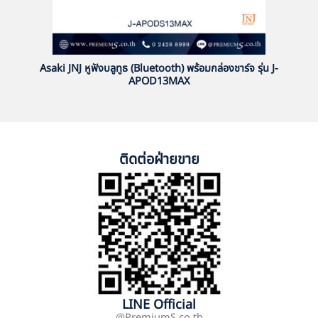
Asaki JNJ หูฟังบลูทูธ (Bluetooth) พร้อมกล่องชาร์จ รุ่น J-
APOD13MAX
ติดต่อฝ่ายขาย
LINE Official
@PremiumS.co.th