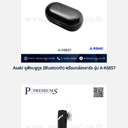
Asaki หูฟังบลูทูธ (Bluetooth) พร้อมกล่องชาร์จ รุ่น A-K6657