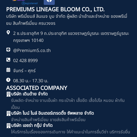
a
c
PREMIUMS LINEAGE BLOOM CO., LTD.
e
บริษัท พรีเมี่ยมส์ ลินเนจ บูม จำกัด ผู้ผลิต นำเข้าและจำหน่าย ของพรีเมี่
b
o
ยม สินค้าพรีเมี่ยม ครบวงจร
o
2 ซ.ประชาอุทิศ 9 ถ.ประชาอุทิศ แขวงราษฎร์บูรณะ เขตราษฎร์บูรณะ
k
กรุงเทพฯ 10140
@PremiumS.co.th
02 428 8999
จันทร์ – ศุกร์
08.30 น.- 17.30 น.
ASSOCIATED COMPANY
บริษัท เดินด้าย จำกัด
รับผลิต-จำหน่าย งานเย็บผ้า กระเป๋าผ้า เสื้อยืด เสื้อโปโล หมอน ผ้ากัน
เปื้อน
บริษัท ไนน์ ไนล์ อินเตอร์เทรดดิ้ง ซัพพลาย จำกัด
จำหน่ายสินค้าพรีเมี่ยม ขายส่งสินค้าพรีเมี่ยม
บริษัท เอซร่า กรุ๊ป จำกัด
ให้บริการในเรื่องของการเดินทาง ให้คำแนะนำในการยื่นวีซ่า บริการรับยื่น