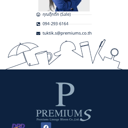
คุณตุ๊กติ๊ก (Sale)
094-293-6164
tuktik.s@premiums.co.th
F