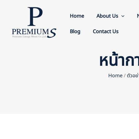
Skip
to
Home
About Us
content
Blog
Contact Us
หน้าก
Home
/
ตัวอย