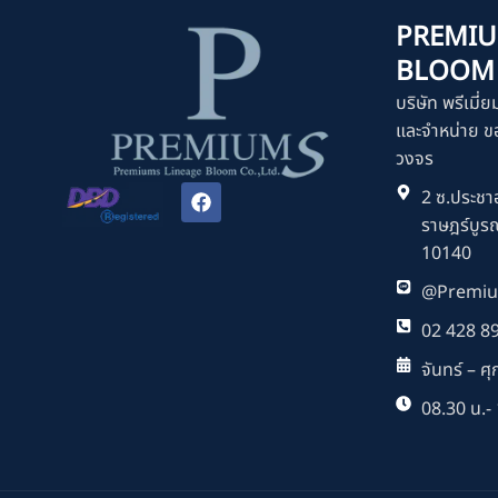
PREMIU
BLOOM C
บริษัท พรีเมี่ย
และจำหน่าย ขอ
วงจร
F
2 ซ.ประชาอ
a
ราษฎร์บูร
c
e
10140
b
o
@Premiu
o
k
02 428 8
จันทร์ – ศุก
08.30 น.- 