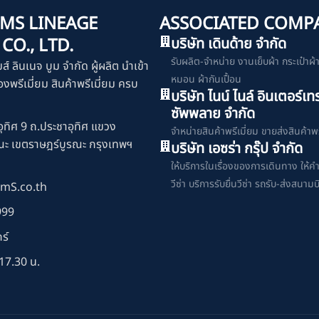
MS LINEAGE
ASSOCIATED COMP
O., LTD.
บริษัท เดินด้าย จำกัด
รับผลิต-จำหน่าย งานเย็บผ้า กระเป๋าผ้า เ
มส์ ลินเนจ บูม จำกัด ผู้ผลิต นำเข้า
หมอน ผ้ากันเปื้อน
งพรีเมี่ยม สินค้าพรีเมี่ยม ครบ
บริษัท ไนน์ ไนล์ อินเตอร์เท
ซัพพลาย จำกัด
ุทิศ 9 ถ.ประชาอุทิศ แขวง
จำหน่ายสินค้าพรีเมี่ยม ขายส่งสินค้าพร
ณะ เขตราษฎร์บูรณะ กรุงเทพฯ
บริษัท เอซร่า กรุ๊ป จำกัด
ให้บริการในเรื่องของการเดินทาง ให้ค
วีซ่า บริการรับยื่นวีซ่า รถรับ-ส่งสนามบ
mS.co.th
999
ร์
17.30 น.