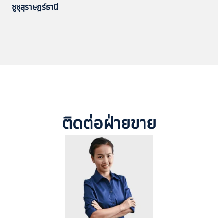
ซูซุสุราษฎร์ธานี
ติดต่อฝ่ายขาย