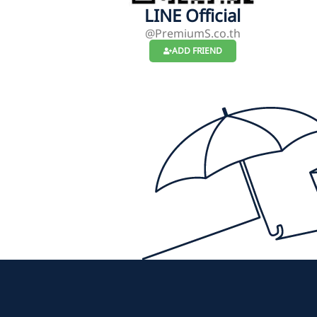
LINE Official
@PremiumS.co.th
ADD FRIEND