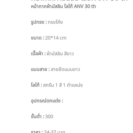
หน้ากากผ้ามัสลิน โลโก้
ANV 30 th
รูปทรง :
ทรงโค้ง
ขนาด :
20*14 cm
เนื้อผ้า :
ผ้ามัสลิน สีขาว
แบบสาย :
สายยืดแบนขาว
โลโก้ :
สกรีน 1 สี 1 ตำแหน่ง
อุปกรณ์ตกแต่ง :
ขั้นต่ำ :
300
ราคา :
24-37 บาท