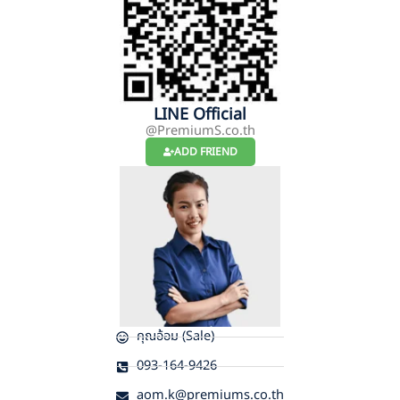
LINE Official
@PremiumS.co.th
ADD FRIEND
คุณอ้อม (Sale)
093-164-9426
aom.k@premiums.co.th