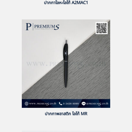
ปากกาโลหะโลโก้ A2MAC1
ปากกาพลาสติก โลโก้ MR