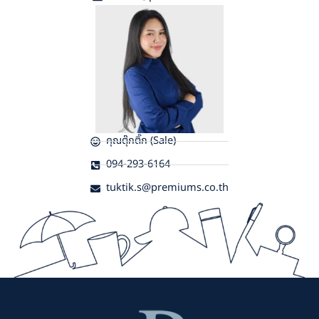
คุณตุ๊กติ๊ก (Sale)
094-293-6164
tuktik.s@premiums.co.th