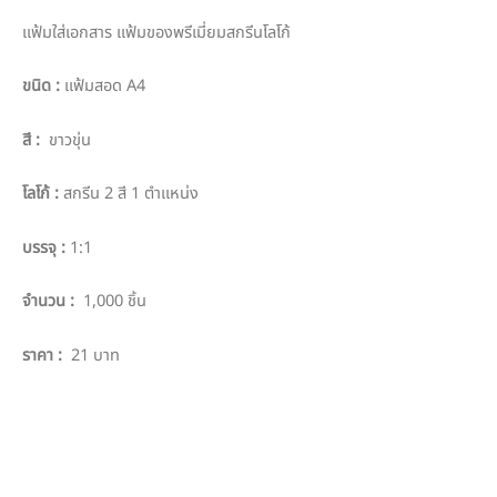
แฟ้มใส่เอกสาร แฟ้มของพรีเมี่ยมสกรีนโลโก้
ขนิด
:
แฟ้มสอด A4
สี
:
ขาวขุ่น
โลโก้
:
สกรีน 2 สี 1 ตำแหน่ง
บรรจุ
:
1:1
จำนวน
:
1,000 ชิ้น
ราคา
:
21 บาท
PO :
PPO 7372
Sale :
TUKTIK