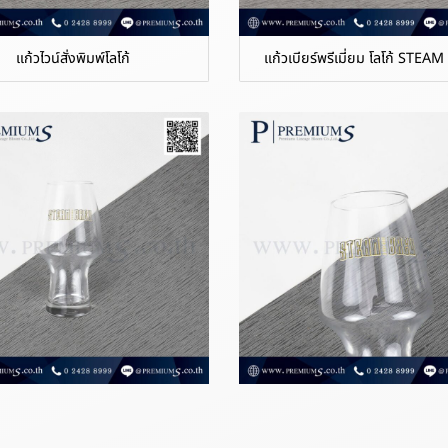
แก้วไวน์สั่งพิมพ์โลโก้
แก้วเบียร์พรีเมี่ยม โลโก้ STE