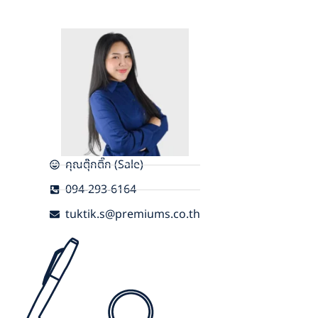
คุณตุ๊กติ๊ก (Sale)
094-293-6164
tuktik.s@premiums.co.th