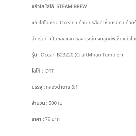
แก้วใส โลโก้
STEAM BREW
แก้วใสโอเชียน Ocean แก้วเบียร์สั่งทำชื่อบริษัท แก้วค
สำหรับทำเป็นของแจก ของที่ระลึก จัดชุดกิ๊ฟเซ็ทแก้วใ
รุ่น
:
Ocean B23220 (CraftMhan Tumbler)
โลโก้
:
DTF
บรรจุ
:
กล่องน้ำตาล 6:1
จำนวน
:
500 ใบ
ราคา
:
79 บาท
PO :
PPO 7548