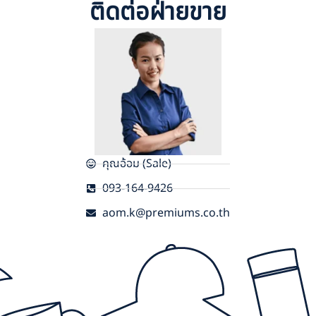
ติดต่อฝ่ายขาย
คุณอ้อม (Sale)
093-164-9426
aom.k@premiums.co.th