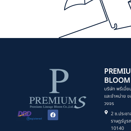
PREMIU
BLOOM C
บริษัท พรีเมี่ย
และจำหน่าย ขอ
วงจร
F
2 ซ.ประชาอ
a
ราษฎร์บูร
c
e
10140