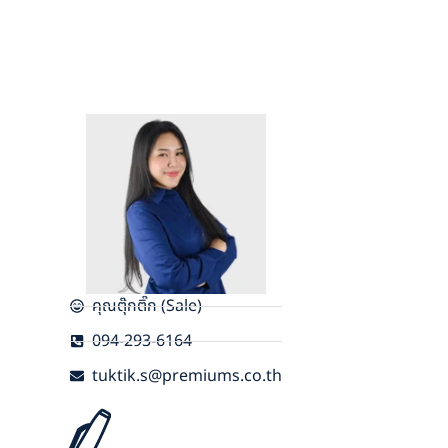
คุณตุ๊กติ๊ก (Sale)
094-293-6164
tuktik.s@premiums.co.th