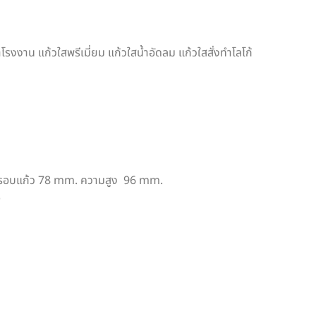
คาโรงงาน แก้วใสพรีเมี่ยม แก้วใสน้ำอัดลม แก้วใสสั่งทำโลโก้
 รอบแก้ว 78 mm. ความสูง 96 mm.
)