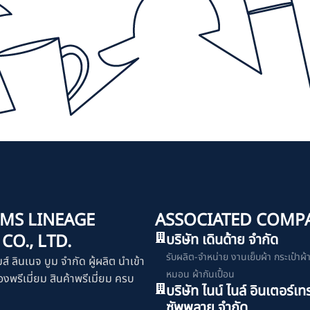
MS LINEAGE
ASSOCIATED COMP
O., LTD.
บริษัท เดินด้าย จำกัด
รับผลิต-จำหน่าย งานเย็บผ้า กระเป๋าผ้า เ
มส์ ลินเนจ บูม จำกัด ผู้ผลิต นำเข้า
หมอน ผ้ากันเปื้อน
งพรีเมี่ยม สินค้าพรีเมี่ยม ครบ
บริษัท ไนน์ ไนล์ อินเตอร์เท
ซัพพลาย จำกัด