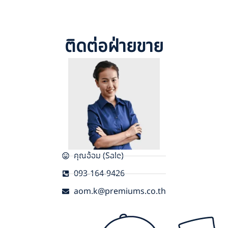
ติดต่อฝ่ายขาย
คุณอ้อม (Sale)
093-164-9426
aom.k@premiums.co.th