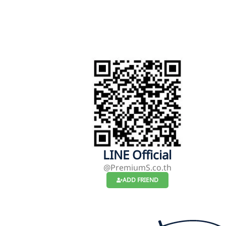
LINE Official
@PremiumS.co.th
ADD FRIEND