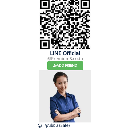
LINE Official
@PremiumS.co.th
ADD FRIEND
คุณอ้อม (Sale)