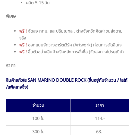
ผลิต 5-15 วัน
พิเศษ
ฟรี!!
จัดส่ง กทม. และปริมณฑล , ต่างจังหวัดคิดค่าขนส่งตาม
จริง
ฟรี!!
ออกแบบจัดวางอาร์ตเวิร์ค (Artwork) ก่อนการตัดสินใจ
ฟรี!!
ขึ้นตัวอย่างสินค้าจริงหลังการสั่งซื้อ (จัดส่งทางไปรษณีย์)
ราคา
สินค้าแก้วใส SAN MARINO DOUBLE ROCK (ขึ้นอยู่กับจำนวน / โลโก้
/แพ็คเกจจิ้ง)
จำนวน
ราคา
100 ใบ
114.-
300 ใบ
63.-