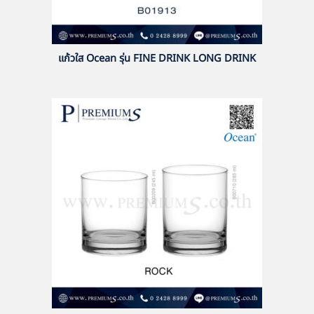
แก้วใส Ocean รุ่น FINE DRINK LONG DRINK