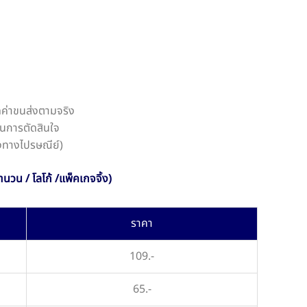
ดค่าขนส่งตามจริง
นการตัดสินใจ
ส่งทางไปรษณีย์)
นวน / โลโก้ /แพ็คเกจจิ้ง)
ราคา
109.-
65.-