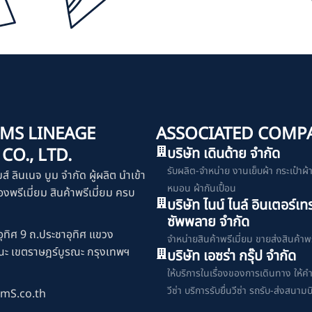
MS LINEAGE
ASSOCIATED COMP
O., LTD.
บริษัท เดินด้าย จำกัด
รับผลิต-จำหน่าย งานเย็บผ้า กระเป๋าผ้า เ
มส์ ลินเนจ บูม จำกัด ผู้ผลิต นำเข้า
หมอน ผ้ากันเปื้อน
งพรีเมี่ยม สินค้าพรีเมี่ยม ครบ
บริษัท ไนน์ ไนล์ อินเตอร์เท
ซัพพลาย จำกัด
ุทิศ 9 ถ.ประชาอุทิศ แขวง
จำหน่ายสินค้าพรีเมี่ยม ขายส่งสินค้าพร
ณะ เขตราษฎร์บูรณะ กรุงเทพฯ
บริษัท เอซร่า กรุ๊ป จำกัด
ให้บริการในเรื่องของการเดินทาง ให้ค
วีซ่า บริการรับยื่นวีซ่า รถรับ-ส่งสนามบ
mS.co.th