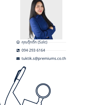
คุณตุ๊กติ๊ก (Sale)
094-293-6164
tuktik.s@premiums.co.th