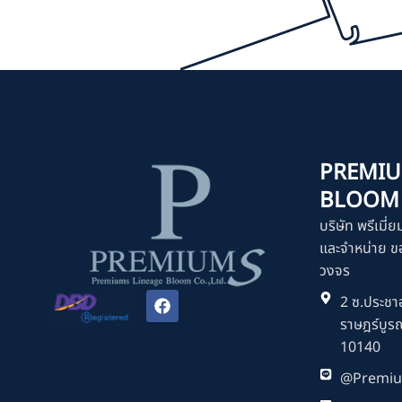
PREMIU
BLOOM C
บริษัท พรีเมี่ย
และจำหน่าย ขอ
วงจร
F
2 ซ.ประชาอ
a
ราษฎร์บูร
c
e
10140
b
o
@Premiu
o