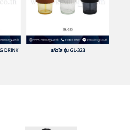
NG DRINK
แก้วใส รุ่น GL-323