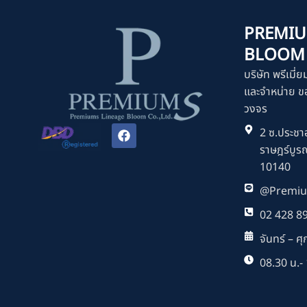
PREMIU
BLOOM C
บริษัท พรีเมี่ย
และจำหน่าย ขอ
วงจร
F
2 ซ.ประชาอ
a
ราษฎร์บูร
c
e
10140
b
o
@Premiu
o
k
02 428 8
จันทร์ – ศุก
08.30 น.- 