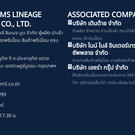
MS LINEAGE
ASSOCIATED COMP
O., LTD.
บริษัท เดินด้าย จำกัด
รับผลิต-จำหน่าย งานเย็บผ้า กระเป๋าผ้า เ
มส์ ลินเนจ บูม จำกัด ผู้ผลิต นำเข้า
หมอน ผ้ากันเปื้อน
งพรีเมี่ยม สินค้าพรีเมี่ยม ครบ
บริษัท ไนน์ ไนล์ อินเตอร์เท
ซัพพลาย จำกัด
ุทิศ 9 ถ.ประชาอุทิศ แขวง
จำหน่ายสินค้าพรีเมี่ยม ขายส่งสินค้าพร
ณะ เขตราษฎร์บูรณะ กรุงเทพฯ
บริษัท เอซร่า กรุ๊ป จำกัด
ให้บริการในเรื่องของการเดินทาง ให้ค
วีซ่า บริการรับยื่นวีซ่า รถรับ-ส่งสนามบ
mS.co.th
999
ร์
17.30 น.