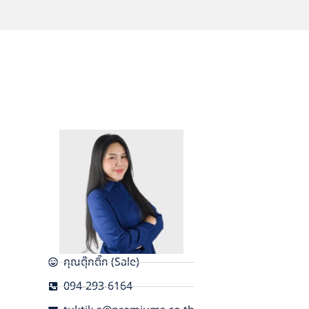
คุณตุ๊กติ๊ก (Sale)
094-293-6164