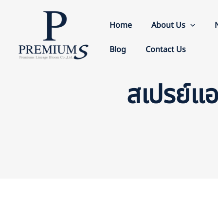
Skip
to
Home
About Us
content
Blog
Contact Us
สเปรย์แ