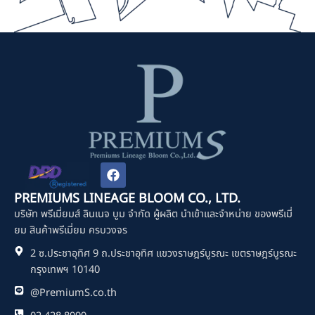
F
a
c
PREMIUMS LINEAGE BLOOM CO., LTD.
e
บริษัท พรีเมี่ยมส์ ลินเนจ บูม จำกัด ผู้ผลิต นำเข้าและจำหน่าย ของพรีเมี่
b
o
ยม สินค้าพรีเมี่ยม ครบวงจร
o
2 ซ.ประชาอุทิศ 9 ถ.ประชาอุทิศ แขวงราษฎร์บูรณะ เขตราษฎร์บูรณะ
k
กรุงเทพฯ 10140
@PremiumS.co.th