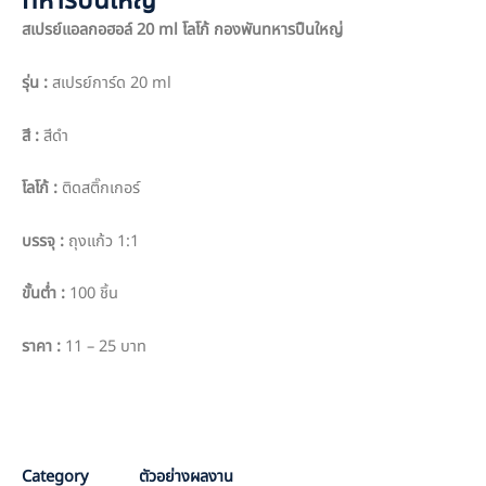
ทหารปืนใหญ่
สเปรย์แอลกอฮอล์ 20 ml โลโก้ กองพันทหารปืนใหญ่
รุ่น :
สเปรย์การ์ด 20 ml
สี :
สีดำ
โลโก้ :
ติดสติ๊กเกอร์
บรรจุ :
ถุงแก้ว 1:1
ขั้นต่ำ :
100 ชิ้น
ราคา :
11 – 25 บาท
PO : 5772
Sale : Pang
Category
ตัวอย่างผลงาน