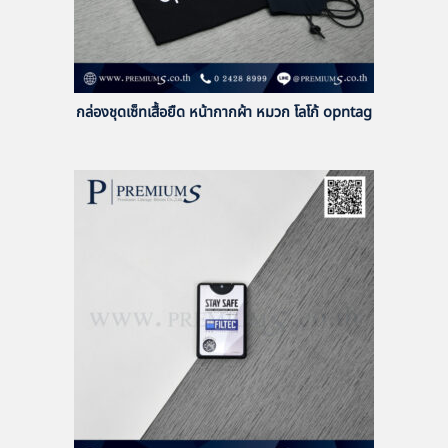
กล่องชุดเซ็ทเสื้อยืด หน้ากากผ้า หมวก โลโก้ opntag