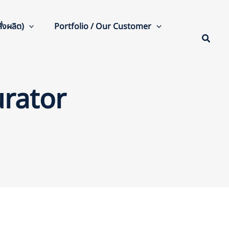
่งผลิต)
Portfolio / Our Customer
urator