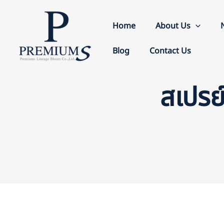
Skip
to
Home
About Us
content
Blog
Contact Us
สเปรย