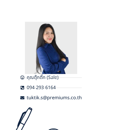
คุณตุ๊กติ๊ก (Sale)
094-293-6164
tuktik.s@premiums.co.th