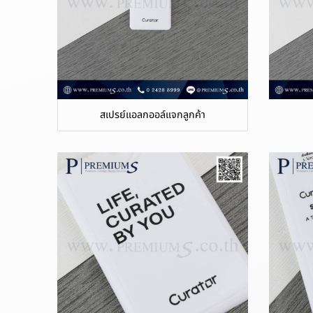
สเปรย์แอลกออล์แจกลูกค้า