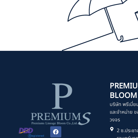
PREMIU
BLOOM C
บริษัท พรีเมี่ย
และจำหน่าย ขอ
วงจร
F
2 ซ.ประชาอ
a