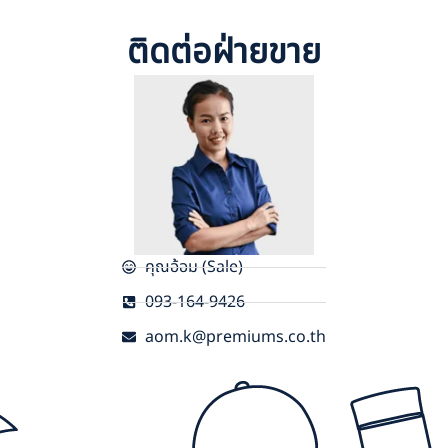
ติดต่อฝ่ายขาย
คุณอ้อม (Sale)
093-164-9426
aom.k@premiums.co.th