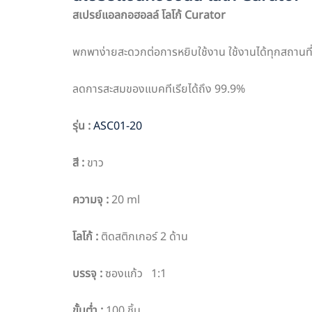
สเปรย์แอลกอฮอลล์ โลโก้
Curator
พกพาง่ายสะดวกต่อการหยิบใช้งาน ใช้งานได้ทุกสถานที
ลดการสะสมของแบคทีเรียได้ถึง 99.9%
รุ่น
:
ASC01-20
สี
:
ขาว
ความจุ
:
20 ml
โลโก้
:
ติดสติกเกอร์ 2 ด้าน
บรรจุ
:
ซองแก้ว 1:1
ขั้นต่ำ
:
100 ชิ้น