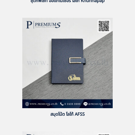
ชุดกิ๊ฟเซ็ท ออแกไนเซอร์ โลโก้ Khunnapap
สมุดโน้ต โลโก้ AFSS