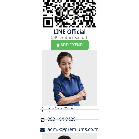
LINE Official
@PremiumS.co.th
ADD FRIEND
คุณอ้อม (Sale)
093-164-9426
aom.k@premiums.co.th