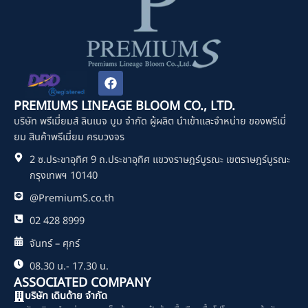
F
a
c
PREMIUMS LINEAGE BLOOM CO., LTD.
e
บริษัท พรีเมี่ยมส์ ลินเนจ บูม จำกัด ผู้ผลิต นำเข้าและจำหน่าย ของพรีเมี่
b
o
ยม สินค้าพรีเมี่ยม ครบวงจร
o
2 ซ.ประชาอุทิศ 9 ถ.ประชาอุทิศ แขวงราษฎร์บูรณะ เขตราษฎร์บูรณะ
k
กรุงเทพฯ 10140
@PremiumS.co.th
02 428 8999
จันทร์ – ศุกร์
08.30 น.- 17.30 น.
ASSOCIATED COMPANY
บริษัท เดินด้าย จำกัด