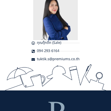
คุณตุ๊กติ๊ก (Sale)
094-293-6164
tuktik.s@premiums.co.th