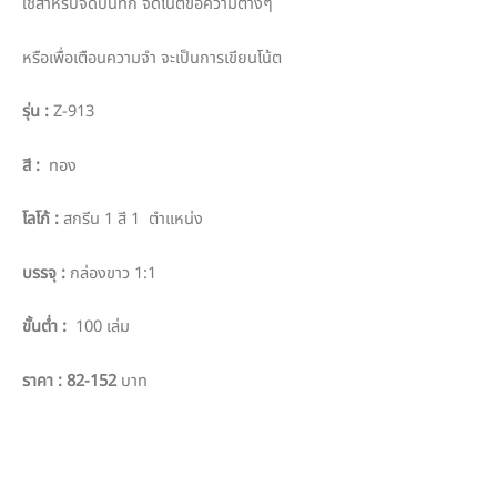
ใช้สำหรับจดบันทึก จดโน้ตข้อความต่างๆ
หรือเพื่อเตือนความจำ จะเป็นการเขียนโน้ต
รุ่น
:
Z-913
สี
:
ทอง
โลโก้
:
สกรีน 1 สี 1 ตำแหน่ง
บรรจุ
:
กล่องขาว 1:1
ขั้นต่ำ
:
100 เล่ม
ราคา
: 82-152
บาท
PO :
PPO 6939
Sale :
TUKTIK