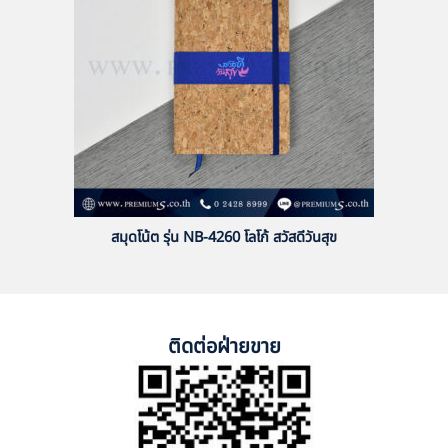
สมุดโน้ต รุ่น NB-4260 โลโก้ สวัสดีวันสุข
ติดต่อฝ่ายขาย