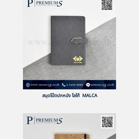
สมุดโน๊ตปกหนัง โลโก้ MALCA