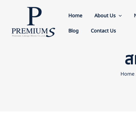
Skip
to
Home
About Us
content
Blog
Contact Us
ส
Home