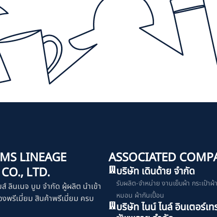
MS LINEAGE
ASSOCIATED COMP
O., LTD.
บริษัท เดินด้าย จำกัด
รับผลิต-จำหน่าย งานเย็บผ้า กระเป๋าผ้า เ
มส์ ลินเนจ บูม จำกัด ผู้ผลิต นำเข้า
หมอน ผ้ากันเปื้อน
งพรีเมี่ยม สินค้าพรีเมี่ยม ครบ
บริษัท ไนน์ ไนล์ อินเตอร์เท