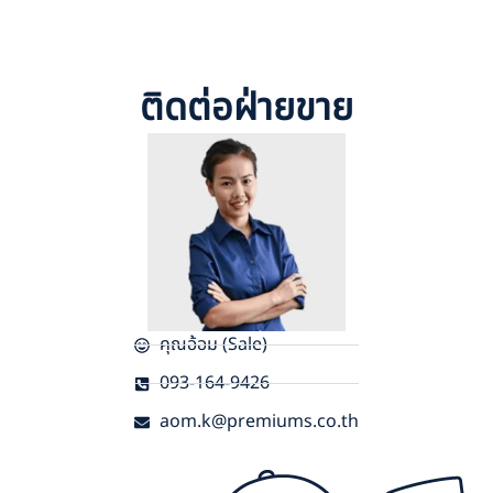
ติดต่อฝ่ายขาย
คุณอ้อม (Sale)
093-164-9426
aom.k@premiums.co.th