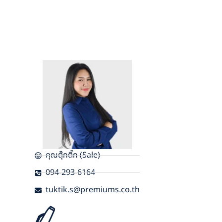
คุณตุ๊กติ๊ก (Sale)
094-293-6164
tuktik.s@premiums.co.th