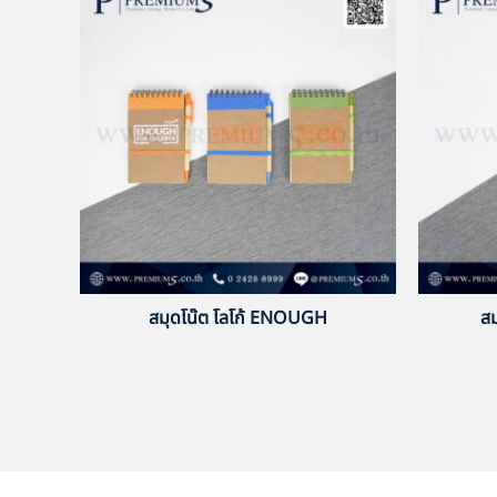
สมุดโน๊ต โลโก้ ENOUGH
ส