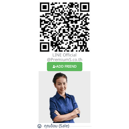
LINE Official
@PremiumS.co.th
ADD FRIEND
คุณอ้อม (Sale)