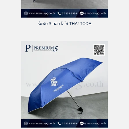
ร่มพับ 3 ตอน โลโก้ THAI TODA