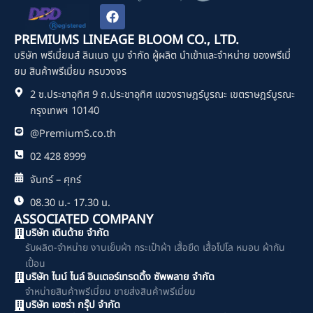
F
a
c
PREMIUMS LINEAGE BLOOM CO., LTD.
e
บริษัท พรีเมี่ยมส์ ลินเนจ บูม จำกัด ผู้ผลิต นำเข้าและจำหน่าย ของพรีเมี่
b
o
ยม สินค้าพรีเมี่ยม ครบวงจร
o
2 ซ.ประชาอุทิศ 9 ถ.ประชาอุทิศ แขวงราษฎร์บูรณะ เขตราษฎร์บูรณะ
k
กรุงเทพฯ 10140
@PremiumS.co.th
02 428 8999
จันทร์ – ศุกร์
08.30 น.- 17.30 น.
ASSOCIATED COMPANY
บริษัท เดินด้าย จำกัด
รับผลิต-จำหน่าย งานเย็บผ้า กระเป๋าผ้า เสื้อยืด เสื้อโปโล หมอน ผ้ากัน
เปื้อน
บริษัท ไนน์ ไนล์ อินเตอร์เทรดดิ้ง ซัพพลาย จำกัด
จำหน่ายสินค้าพรีเมี่ยม ขายส่งสินค้าพรีเมี่ยม
บริษัท เอซร่า กรุ๊ป จำกัด