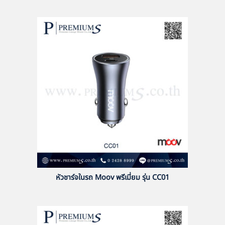
หัวชาร์จในรถ Moov พรีเมี่ยม รุ่น CC01