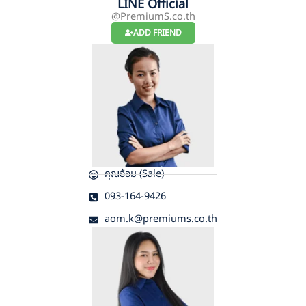
LINE Official
@PremiumS.co.th
ADD FRIEND
คุณอ้อม (Sale)
093-164-9426
aom.k@premiums.co.th