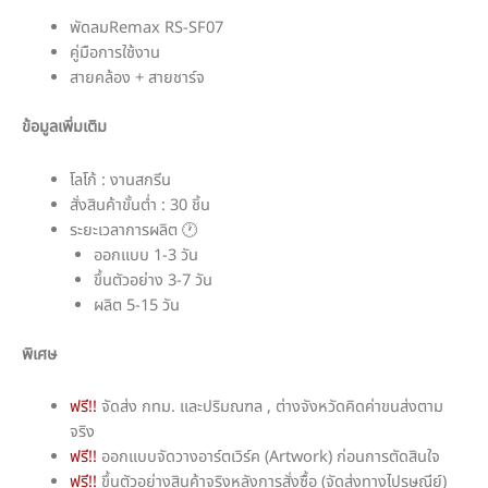
พัดลมRemax RS-SF07
คู่มือการใช้งาน
สายคล้อง + สายชาร์จ
ข้อมูลเพิ่มเติม
โลโก้ : งานสกรีน
สั่งสินค้าขั้นต่ำ : 30 ชิ้น
ระยะเวลาการผลิต 🕐
ออกแบบ 1-3 วัน
ขึ้นตัวอย่าง 3-7 วัน
ผลิต 5-15 วัน
พิเศษ
ฟรี!!
จัดส่ง กทม. และปริมณฑล , ต่างจังหวัดคิดค่าขนส่งตาม
จริง
ฟรี!!
ออกแบบจัดวางอาร์ตเวิร์ค (Artwork) ก่อนการตัดสินใจ
ฟรี!!
ขึ้นตัวอย่างสินค้าจริงหลังการสั่งซื้อ (จัดส่งทางไปรษณีย์)