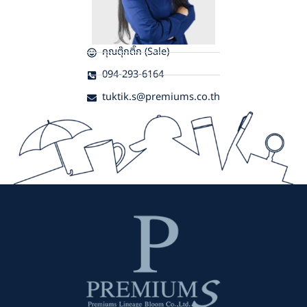
คุณตุ๊กติ๊ก (Sale)
094-293-6164
tuktik.s@premiums.co.th