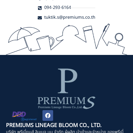
094-293-6164
tuktik.s@premiums.co.th
F
a
c
PREMIUMS LINEAGE BLOOM CO., LTD.
e
บริษัท พรีเมี่ยมส์ ลินเนจ บูม จำกัด ผู้ผลิต นำเข้าและจำหน่าย ของพรีเมี่