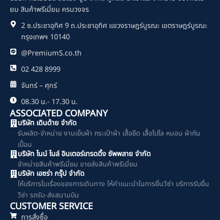
b
o
ยม สินค้าพรีเมี่ยม ครบวงจร
o
2 ซ.ประชาอุทิศ 9 ถ.ประชาอุทิศ แขวงราษฎร์บูรณะ เขตราษฎร์บูรณะ
k
กรุงเทพฯ 10140
@PremiumS.co.th
02 428 8999
จันทร์ – ศุกร์
08.30 น.- 17.30 น.
ASSOCIATED COMPANY
บริษัท เดินด้าย จำกัด
รับผลิต-จำหน่าย งานเย็บผ้า กระเป๋าผ้า เสื้อยืด เสื้อโปโล หมอน ผ้ากัน
เปื้อน
บริษัท ไนน์ ไนล์ อินเตอร์เทรดดิ้ง ซัพพลาย จำกัด
จำหน่ายสินค้าพรีเมี่ยม ขายส่งสินค้าพรีเมี่ยม
บริษัท เอซร่า กรุ๊ป จำกัด
ให้บริการในเรื่องของการเดินทาง ให้คำแนะนำในการยื่นวีซ่า บริการรับยื่น
วีซ่า รถรับ-ส่งสนามบิน
CUSTOMER SERVICE
การสั่งซื้อ