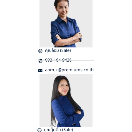
คุณอ้อม (Sale)
093-164-9426
aom.k@premiums.co.th
คุณตุ๊กติ๊ก (Sale)