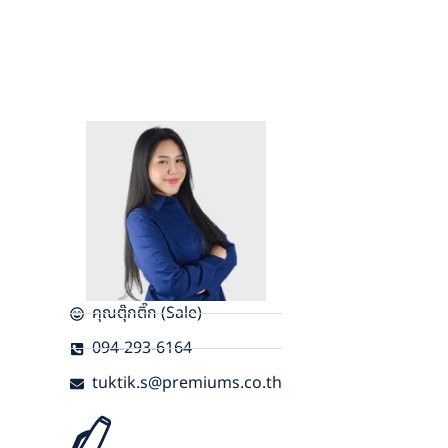
คุณตุ๊กติ๊ก (Sale)
094-293-6164
tuktik.s@premiums.co.th