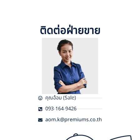
ติดต่อฝ่ายขาย
คุณอ้อม (Sale)
093-164-9426
aom.k@premiums.co.th