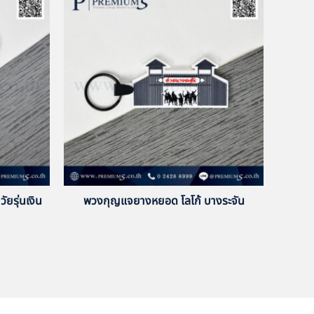
ยรุ่นเงิน
พวงกุญแจยางหยอด โลโก้ บางระจัน