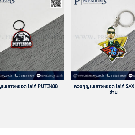
ญแจยางหยอด โลโก้ PUTIN88
พวงกุญแจยางหยอด โลโก้ SAX วั
ล้าน