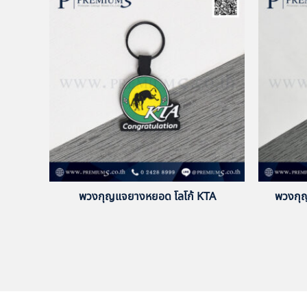
พวงกุญแจยางหยอด โลโก้ KTA
พวงกุ