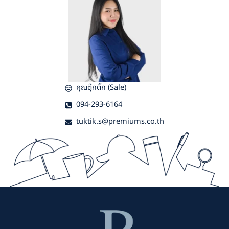
คุณตุ๊กติ๊ก (Sale)
094-293-6164
tuktik.s@premiums.co.th