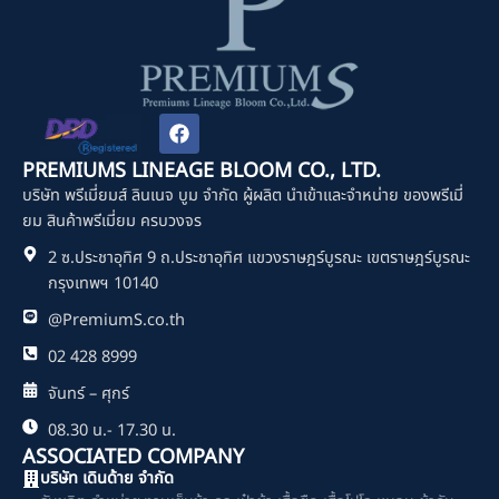
F
a
c
PREMIUMS LINEAGE BLOOM CO., LTD.
e
บริษัท พรีเมี่ยมส์ ลินเนจ บูม จำกัด ผู้ผลิต นำเข้าและจำหน่าย ของพรีเมี่
b
o
ยม สินค้าพรีเมี่ยม ครบวงจร
o
2 ซ.ประชาอุทิศ 9 ถ.ประชาอุทิศ แขวงราษฎร์บูรณะ เขตราษฎร์บูรณะ
k
กรุงเทพฯ 10140
@PremiumS.co.th
02 428 8999
จันทร์ – ศุกร์
08.30 น.- 17.30 น.
ASSOCIATED COMPANY
บริษัท เดินด้าย จำกัด