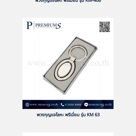
พวงกุญแจโลหะ พรีเมี่ยม รุ่น KM-408
พวงกุญแจโลหะ พรีเมี่ยม รุ่น KM 63