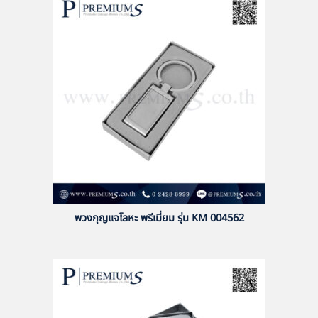
พวงกุญแจโลหะ พรีเมี่ยม รุ่น KM 004562