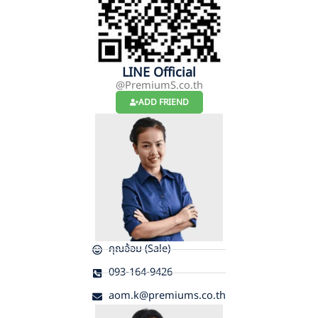
LINE Official
@PremiumS.co.th
ADD FRIEND
คุณอ้อม (Sale)
093-164-9426
aom.k@premiums.co.th