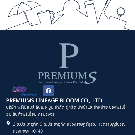
F
a
c
PREMIUMS LINEAGE BLOOM CO., LTD.
e
บริษัท พรีเมี่ยมส์ ลินเนจ บูม จำกัด ผู้ผลิต นำเข้าและจำหน่าย ของพรีเมี่
b
o
ยม สินค้าพรีเมี่ยม ครบวงจร
o
2 ซ.ประชาอุทิศ 9 ถ.ประชาอุทิศ แขวงราษฎร์บูรณะ เขตราษฎร์บูรณะ
k
กรุงเทพฯ 10140