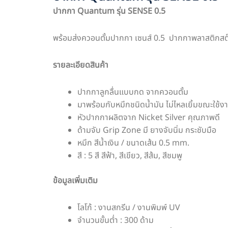
ปากกา Quantum รุ่น SENSE 0.5
พร้อมส่งควอนตั้มปากกา เซนส์ 0.5 ปากกาพลาสติกสต๊
รายละเอียดสินค้า
ปากกาลูกลื่นแบบกด จากควอนตั้ม
มาพร้อมกับหมึกชนิดน้ำมัน ไม่ไหลเยิ้มขณะใช้ง
หัวปากกาผลิตจาก Nicket Silver คุณภาพดี
ด้ามจับ Grip Zone มี ยางจับนิ่ม กระชับมือ
หมึก สีน้ำเงิน / ขนาดเส้น 0.5 mm.
สี : 5 สี สีฟ้า, สีเขียว, สีส้ม, สีชมพู
ข้อมูลเพิ่มเติม
โลโก้ : งานสกรีน / งานพิมพ์ UV
จำนวนขั้นต่ำ : 300 ด้าม