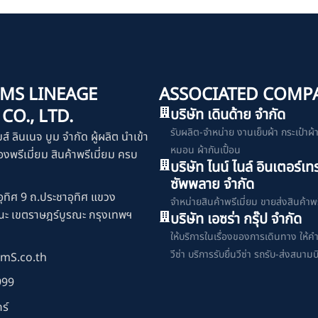
MS LINEAGE
ASSOCIATED COMP
O., LTD.
บริษัท เดินด้าย จำกัด
รับผลิต-จำหน่าย งานเย็บผ้า กระเป๋าผ้า เ
มส์ ลินเนจ บูม จำกัด ผู้ผลิต นำเข้า
หมอน ผ้ากันเปื้อน
งพรีเมี่ยม สินค้าพรีเมี่ยม ครบ
บริษัท ไนน์ ไนล์ อินเตอร์เท
ซัพพลาย จำกัด
ุทิศ 9 ถ.ประชาอุทิศ แขวง
จำหน่ายสินค้าพรีเมี่ยม ขายส่งสินค้าพร
ณะ เขตราษฎร์บูรณะ กรุงเทพฯ
บริษัท เอซร่า กรุ๊ป จำกัด
ให้บริการในเรื่องของการเดินทาง ให้ค
วีซ่า บริการรับยื่นวีซ่า รถรับ-ส่งสนามบ
mS.co.th
999
ร์