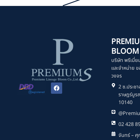
PREMIU
BLOOM C
บริษัท พรีเมี่ย
และจำหน่าย ขอ
วงจร
F
2 ซ.ประชาอ
a
ราษฎร์บูร
c
e
10140
b
o
@Premiu
o
k
02 428 8
จันทร์ – ศุก