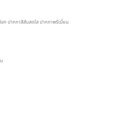
อก ปากกาสีสันสดใส ปากกาพรีเมี่ยม
าน