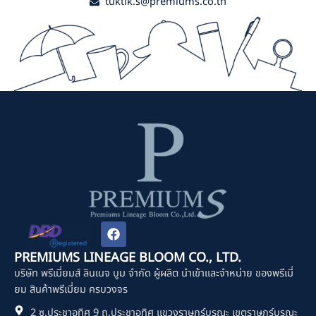
tuktik.s@premiums.co.th
F
a
c
PREMIUMS LINEAGE BLOOM CO., LTD.
e
บริษัท พรีเมี่ยมส์ ลินเนจ บูม จำกัด ผู้ผลิต นำเข้าและจำหน่าย ของพรีเมี่
b
o
ยม สินค้าพรีเมี่ยม ครบวงจร
o
2 ซ.ประชาอุทิศ 9 ถ.ประชาอุทิศ แขวงราษฎร์บูรณะ เขตราษฎร์บูรณะ
k