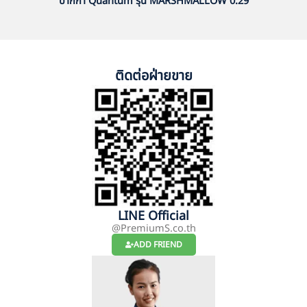
ปากกา Quantum รุ่น MARSHMALLOW 0.29
ติดต่อฝ่ายขาย
LINE Official
@PremiumS.co.th
ADD FRIEND