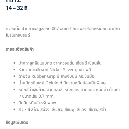
HITZ
14 – 32 ฿
ควอนตั้ม ปากกาเจลลูลอยด์ 007 ฮิทซ์ ปากกาพลาสติกพรีเมี่ยม ปากกา
โปรโมทแบรนด์
รายละเอียดสินค้า
ปากกาลูกลื่นแบบกด จากควอนตั้ม เขียนดี เขียนลื่น
หัวปากกาผลิตจาก Nicket Silver คุณภาพดี
ด้ามจับ Rubber Grip มี ยางจับนิ่ม กระชับมือ
น้ำหมึกชนิดใหม่ Geluloid มีความหนืดน้อยเป็นพิเศษ
หมึกสีน้ำเงินล้วน ด้ามคละสี หมึกแดง ด้ามแดง หมึกดำ ด้ามดำ
/ ขนาดเส้น 0.7 mm.
มีคลิปหนีบสำหรับพกพา
สี : 7 สี สีฟ้า, สีม่วง, สีเขียว, สีชมพู, สีแดง, สีขาว, สีดำ
ข้อมูลเพิ่มเติม