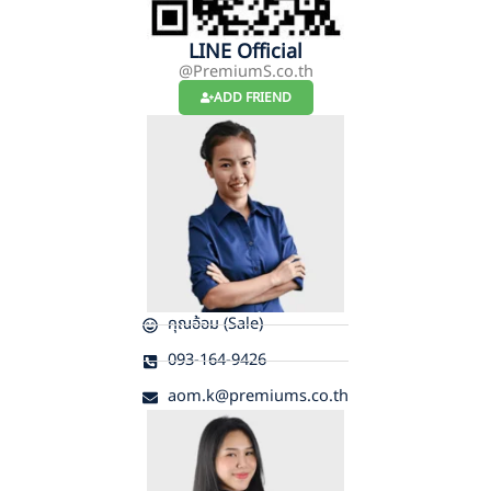
LINE Official
@PremiumS.co.th
ADD FRIEND
คุณอ้อม (Sale)
093-164-9426
aom.k@premiums.co.th