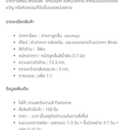
ปากกาแฟชั่น พร้อมส่ง สกรีนโลโก้ ชื่อหน่วยงาน สำหรับมอบเป็นของ
ขวัญ หรือกิจกรรมที่จัดขึ้นของหน่วยงาน
รายละเอียดสินค้า
ปากกาโลหะ : ปากกาลูกลื่น แบบหมุน
ดีไซน์ : หัวปากกา คลิปหนีบ และแถบกลางด้ามปากกา สีทอง
สีตัวด้าม : สีเงิน
หมึกปากกา : หมึกลูกลื่นสีน้ำเงิน 0.7 มิล
ความยาวตัวด้าม : 13.3 cm.
ความกว้าง/เส้นรอบวง : 3 cm.
การบรรจุ : แพ็ค 1:1
ข้อมูลเพิ่มเติม
โลโก้: งานสกรีนตามสี Pantone
สั่งสินค้าขั้นต่ำ : 100 ชิ้น
ราคา .- บาท (ขึ้นอยู่กับจำนวนในการสั่งซื้อ)
ระยะเวลาการผลิต : ออกแบบ 1-3 วัน > ขึ้นตัวอย่าง 3-7 วัน >
ผลิต 5-15 วัน