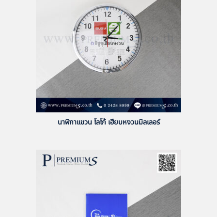
นาฬิกาแขวน โลโก้ เฮียบหงวนมิลเลอร์