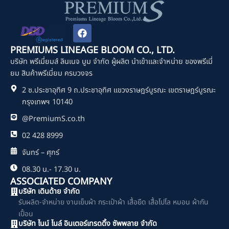
F
a
c
PREMIUMS LINEAGE BLOOM CO., LTD.
e
บริษัท พรีเมี่ยมส์ ลินเนจ บูม จำกัด ผู้ผลิต นำเข้าและจำหน่าย ของพรีเมี่
b
o
ยม สินค้าพรีเมี่ยม ครบวงจร
o
2 ซ.ประชาอุทิศ 9 ถ.ประชาอุทิศ แขวงราษฎร์บูรณะ เขตราษฎร์บูรณะ
k
กรุงเทพฯ 10140
@PremiumS.co.th
02 428 8999
จันทร์ – ศุกร์
08.30 น.- 17.30 น.
ASSOCIATED COMPANY
บริษัท เดินด้าย จำกัด
รับผลิต-จำหน่าย งานเย็บผ้า กระเป๋าผ้า เสื้อยืด เสื้อโปโล หมอน ผ้ากัน
เปื้อน
บริษัท ไนน์ ไนล์ อินเตอร์เทรดดิ้ง ซัพพลาย จำกัด