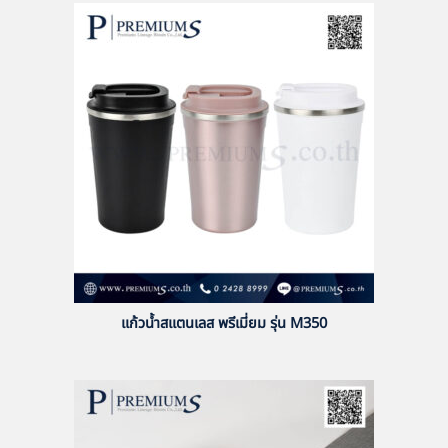
แก้วน้ำสแตนเลส พรีเมี่ยม รุ่น M350