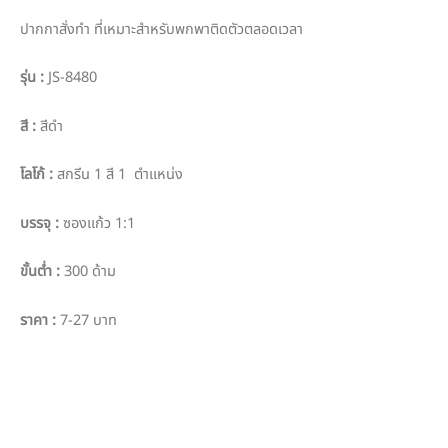
ปากกาสั่งทำ ที่เหมาะสำหรับพกพาติดตัวตลอดเวลา
รุ่น
:
JS-8480
สี
:
สีดำ
โลโก้
:
สกรีน 1 สี 1 ตำแหน่ง
บรรจุ
:
ซองแก้ว 1:1
ขั้นต่ำ
:
300 ด้าม
ราคา
:
7-27 บาท
PO :
PPO 6127
Sale :
Aom