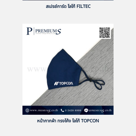
สเปรย์การ์ด โลโก้ FILTEC
หน้ากากผ้า ทรงโค้ง โลโก้ TOPCON