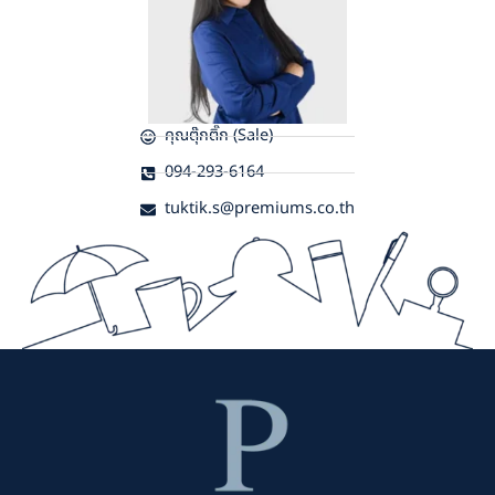
คุณตุ๊กติ๊ก (Sale)
094-293-6164
tuktik.s@premiums.co.th