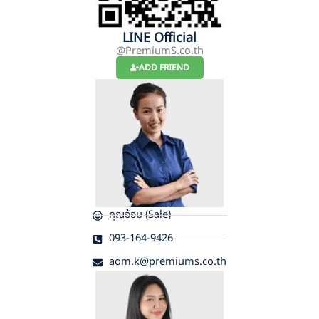
LINE Official
@PremiumS.co.th
ADD FRIEND
คุณอ้อม (Sale)
093-164-9426
aom.k@premiums.co.th