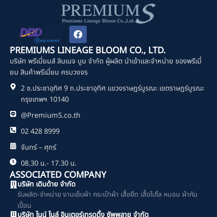
F
a
c
PREMIUMS LINEAGE BLOOM CO., LTD.
e
บริษัท พรีเมี่ยมส์ ลินเนจ บูม จำกัด ผู้ผลิต นำเข้าและจำหน่าย ของพรีเมี่
b
o
ยม สินค้าพรีเมี่ยม ครบวงจร
o
2 ซ.ประชาอุทิศ 9 ถ.ประชาอุทิศ แขวงราษฎร์บูรณะ เขตราษฎร์บูรณะ
k
กรุงเทพฯ 10140
@PremiumS.co.th
02 428 8999
จันทร์ – ศุกร์
08.30 น.- 17.30 น.
ASSOCIATED COMPANY
บริษัท เดินด้าย จำกัด
รับผลิต-จำหน่าย งานเย็บผ้า กระเป๋าผ้า เสื้อยืด เสื้อโปโล หมอน ผ้ากัน
เปื้อน
บริษัท ไนน์ ไนล์ อินเตอร์เทรดดิ้ง ซัพพลาย จำกัด