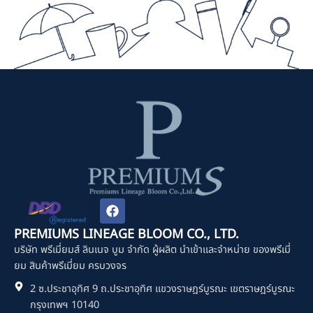
F
a
c
PREMIUMS LINEAGE BLOOM CO., LTD.
e
บริษัท พรีเมี่ยมส์ ลินเนจ บูม จำกัด ผู้ผลิต นำเข้าและจำหน่าย ของพรีเมี่
b
o
ยม สินค้าพรีเมี่ยม ครบวงจร
o
2 ซ.ประชาอุทิศ 9 ถ.ประชาอุทิศ แขวงราษฎร์บูรณะ เขตราษฎร์บูรณะ
k
กรุงเทพฯ 10140