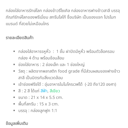
กล่องใส่อาหารรักษ์โลก กล่องข้าวรีไซเคิล กล่องอาหารฟางข้าวสาลี บรรจุ
ภัณฑ์รักษ์โลกของพรีเมี่ยม สกรีนโลโก้ ชื่อบริษัท เป็นของแจก โปรโมท
แบรนด์ ที่สวยไม่เหมือนใคร
รายละเอียดสินค้า
กล่องใส่อาหารsหูหิ้ว : 1 ชั้น ฝาปิดมีหูหิ้ว พร้อมตัวล็อครอบ
กล่อง 4 ด้าน พร้อมช้อนส้อม
ช่องใส่อาหาร : 2 ช่องเล็ก และ 1 ช่องใหญ่
วัสดุ : ผลิตจากพลาสติก food grade ที่มีส่วนผสมของฟางข้าว
สาลี เป็นมิตรกับสิ่งแวดล้อม
เข้าช่องฟรีซได้ : อุ่นอาหารในไมโครเวฟได้ (-20 ถึง120 องศา)
สี : 2 สี ได้แก่
สีฟ้า
,
สีเขียว
ขนาด : 21 x 14 x 5.5 cm.
พื้นที่สกรีน : 15 x 3 cm.
บรรจุ : กล่องลูกฟูก 1:1
ข้อมูลเพิ่มเติม