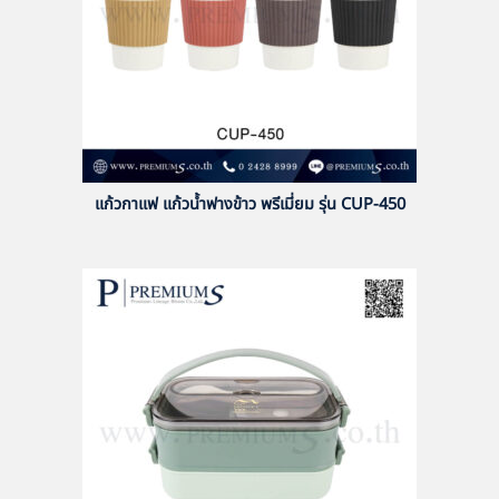
แก้วกาแฟ แก้วน้ำฟางข้าว พรีเมี่ยม รุ่น CUP-450